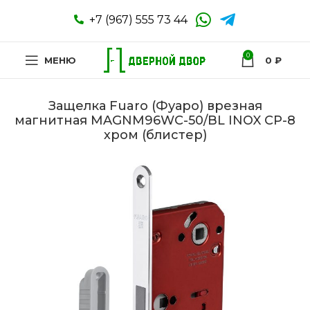
+7 (967) 555 73 44
0
МЕНЮ
0
₽
Защелка Fuaro (Фуаро) врезная
магнитная MAGNM96WC-50/BL INOX CP-8
хром (блистер)