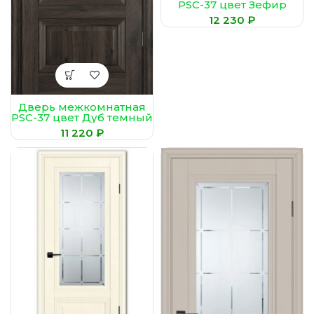
PSC-37 цвет Зефир
(Сатинат, худ.
₽
гравировка)
Дверь межкомнатная
PSC-37 цвет Дуб темный
₽