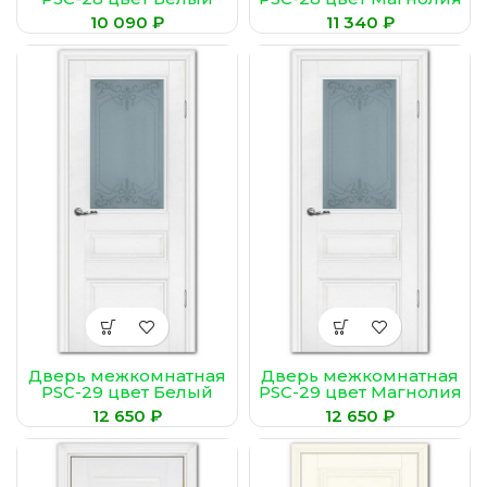
(Сатинат,
₽
₽
пескоструйная
обработка)
Дверь межкомнатная
Дверь межкомнатная
PSC-29 цвет Белый
PSC-29 цвет Магнолия
(Сатинат,
(Сатинат,
₽
₽
пескоструйная
пескоструйная
обработка)
обработка)