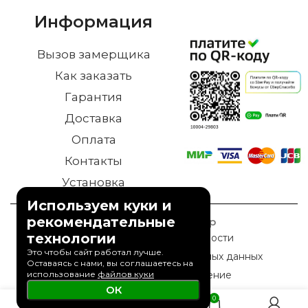
Информация
Вызов замерщика
Как заказать
Гарантия
Доставка
Оплата
Контакты
Установка
Используем куки и
рекомендательные
© 2023 Дверной Двор
технологии
Политика конфиденциальности
Это чтобы сайт работал лучше.
Политика обработки персональных данных
Оставаясь с нами, вы соглашаетесь на
использование
файлов куки
Пользовательское соглашение
ОК
0