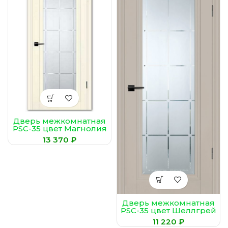
Дверь межкомнатная
PSC-35 цвет Магнолия
(Сатинат,
₽
гравированное)
Дверь межкомнатная
PSC-35 цвет Шеллгрей
₽