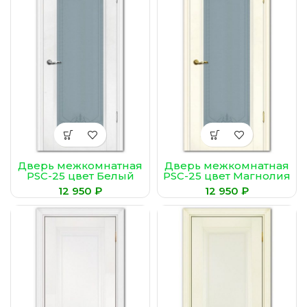
Дверь межкомнатная
Дверь межкомнатная
PSC-25 цвет Белый
PSC-25 цвет Магнолия
(Сатинат,
(Сатинат,
₽
₽
пескоструйная
пескоструйная
обработка)
обработка)