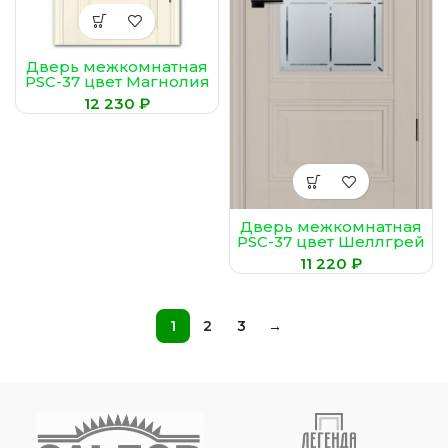
Дверь межкомнатная
PSC-37 цвет Магнолия
(Сатинат,
₽
гравированное)
Дверь межкомнатная
PSC-37 цвет Шеллгрей
₽
1
2
3
→