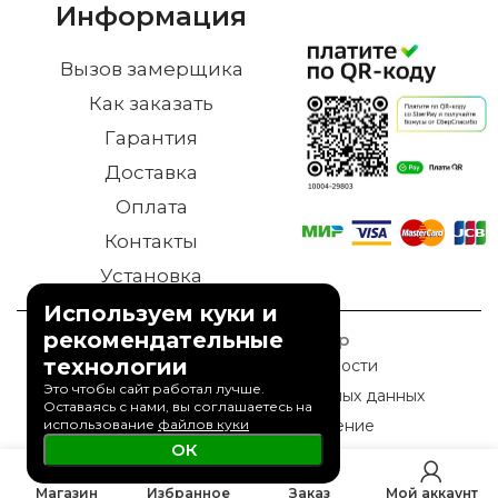
Информация
Вызов замерщика
Как заказать
Гарантия
Доставка
Оплата
Контакты
Установка
Используем куки и
рекомендательные
© 2023 Дверной Двор
технологии
Политика конфиденциальности
Это чтобы сайт работал лучше.
Политика обработки персональных данных
Оставаясь с нами, вы соглашаетесь на
использование
файлов куки
Пользовательское соглашение
ОК
0
Магазин
Избранное
Заказ
Мой аккаунт