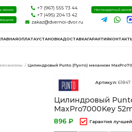
+7 (967) 555 73 44
ь звонок
Нестандартный разм
+7 (495) 204 13 42
мерщика
zakaz@dvernoi-dvor.ru
ГЛАВНАЯ
ОПЛАТА
УСТАНОВКА
ДОСТАВКА
ГАРАНТИЯ
КОНТАКТ
 механизмы
Цилиндровый Punto (Пунто) механизм MaxPro700
Артикул:
61847
Цилиндровый Punto
MaxPro7000Key 52mm
₽
Гарантия лучшей
ри эмаль
Двери экошпон и пвх
Двери I