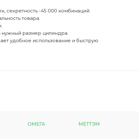
к, секретность -45 000 комбинаций.
льность товара.
.
ь нужный размер цилиндра.
вает удобное использование и быструю
ОМЕГА
МЕТТЭМ
МЕТ