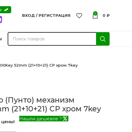
ер
0
ВХОД / РЕГИСТРАЦИЯ
0
₽
Ы
0Key 52mm (21+10+21) CP хром 7key
 (Пунто) механизм
 (21+10+21) CP хром 7key
Нашли дешевле ?
 цены!
nvisible
Двери из массива -