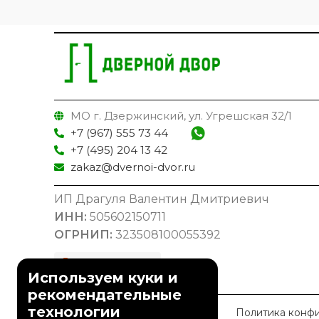
МО г. Дзержинский, ул. Угрешская 32/1
+7 (967) 555 73 44
+7 (495) 204 13 42
zakaz@dvernoi-dvor.ru
ИП Драгуля Валентин Дмитриевич
ИНН:
505602150711
ОГРНИП:
323508100055392
Используем куки и
рекомендательные
технологии
© 2023 Дверной Двор
Политика конф