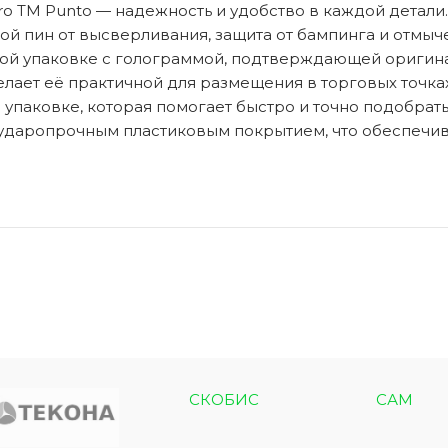
 TM Punto — надежность и удобство в каждой детали.
ой пин от высверливания, защита от бампинга и отмыче
ой упаковке с голограммой, подтверждающей оригина
лает её практичной для размещения в торговых точках
ЭКО ШПОН с
Двери SOFT TOUCH
упаковке, которая помогает быстро и точно подобрат
атиной
8 моделей
 ударопрочным пластиковым покрытием, что обеспечи
моделей
СКОБИС
САМ