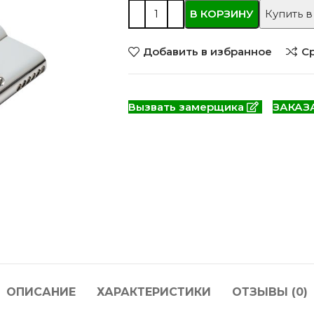
 моделей
2744 моделей
5 мо
В КОРЗИНУ
Купить в
Добавить в избранное
С
Вызвать замерщика
ЗАКАЗ
 глянцевые
Двери из массива РФ
Двери шп
 модель
4 модели
34 м
ОПИСАНИЕ
ХАРАКТЕРИСТИКИ
ОТЗЫВЫ (0)