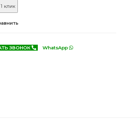
Белоруссия фабрика
делей
 1 клик
ОКА
1640 моделей
равнить
АТЬ ЗВОНОК
WhatsApp
онированые
Двери Эмаль с
патиной
одели
8 моделей