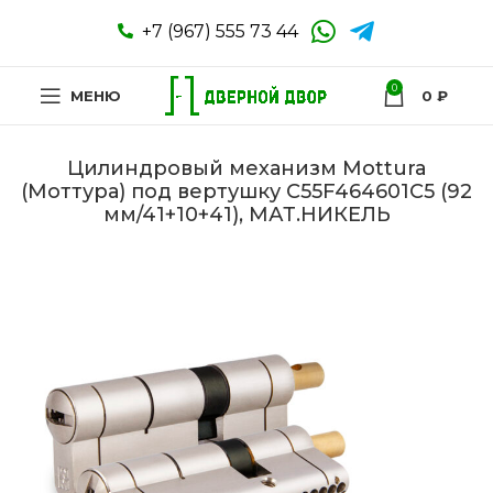
+7 (967) 555 73 44
0
МЕНЮ
0
₽
Цилиндровый механизм Mottura
(Моттура) под вертушку C55F464601C5 (92
мм/41+10+41), МАТ.НИКЕЛЬ