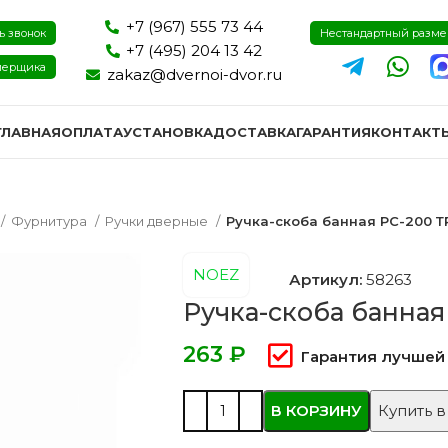
+7 (967) 555 73 44
ь звонок
Нестандартный разм
+7 (495) 204 13 42
мерщика
zakaz@dvernoi-dvor.ru
ГЛАВНАЯ
ОПЛАТА
УСТАНОВКА
ДОСТАВКА
ГАРАНТИЯ
КОНТАКТ
Фурнитура
Ручки дверные
Ручка-скоба банная РС-200 Т
NOEZ
Артикул:
58263
Ручка-скоба банная
₽
Гарантия лучшей
В КОРЗИНУ
Купить в
ри эмаль
Двери экошпон и пвх
Двери I