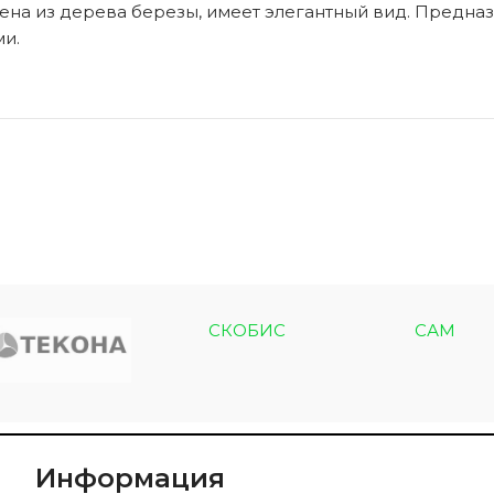
ена из дерева березы, имеет элегантный вид. Предназ
ми.
ЭКО ШПОН с
Двери SOFT TOUCH
атиной
8 моделей
моделей
СКОБИС
САМ
Информация