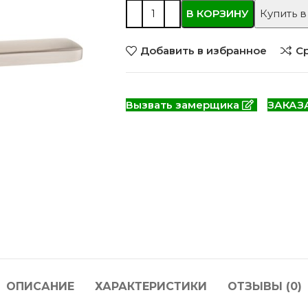
 моделей
2744 моделей
5 мо
В КОРЗИНУ
Купить в
Добавить в избранное
С
Вызвать замерщика
ЗАКАЗ
 глянцевые
Двери из массива РФ
Двери шп
 модель
4 модели
34 м
ОПИСАНИЕ
ХАРАКТЕРИСТИКИ
ОТЗЫВЫ (0)