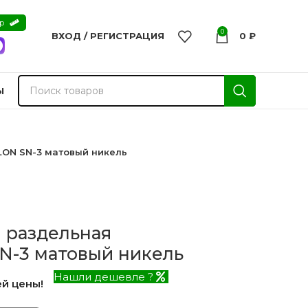
ер
0
ВХОД / РЕГИСТРАЦИЯ
0
₽
Ы
ALON SN-3 матовый никель
) раздельная
SN-3 матовый никель
Нашли дешевле ?
й цены!
nvisible
Двери из массива -