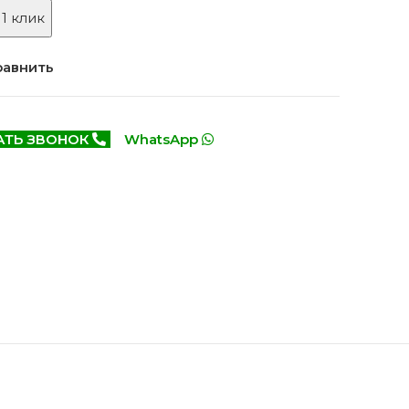
Белоруссия фабрика
делей
 1 клик
ОКА
1640 моделей
равнить
АТЬ ЗВОНОК
WhatsApp
онированые
Двери Эмаль с
патиной
одели
8 моделей