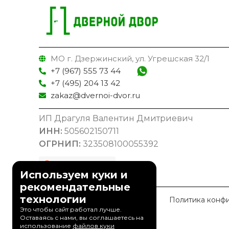
МО г. Дзержинский, ул. Угрешская 32/1
+7 (967) 555 73 44
+7 (495) 204 13 42
zakaz@dvernoi-dvor.ru
ИП Драгуля Валентин Дмитриевич
ИНН:
505602150711
ОГРНИП:
323508100055392
Используем куки и
рекомендательные
технологии
© 2023 Дверной Двор
Политика конф
Это чтобы сайт работал лучше.
Оставаясь с нами, вы соглашаетесь на
использование
файлов куки