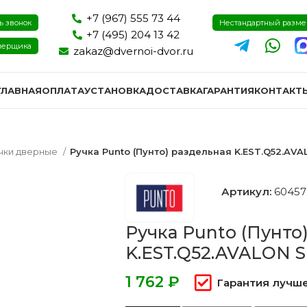
+7 (967) 555 73 44
ь звонок
Нестандартный разм
+7 (495) 204 13 42
мерщика
zakaz@dvernoi-dvor.ru
ГЛАВНАЯ
ОПЛАТА
УСТАНОВКА
ДОСТАВКА
ГАРАНТИЯ
КОНТАКТ
чки дверные
Ручка Punto (Пунто) раздельная K.EST.Q52.AV
Артикул:
60457
Ручка Punto (Пунто
K.EST.Q52.AVALON 
₽
Гарантия лучше
ри эмаль
Двери экошпон и пвх
Двери I