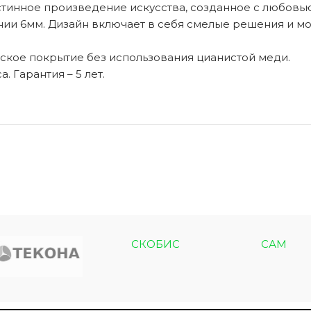
стинное произведение искусства, созданное с любовью
нии 6мм. Дизайн включает в себя смелые решения и мо
ское покрытие без использования цианистой меди.
ЭКО ШПОН с
Двери SOFT TOUCH
. Гарантия – 5 лет.
атиной
8 моделей
моделей
СКОБИС
САМ