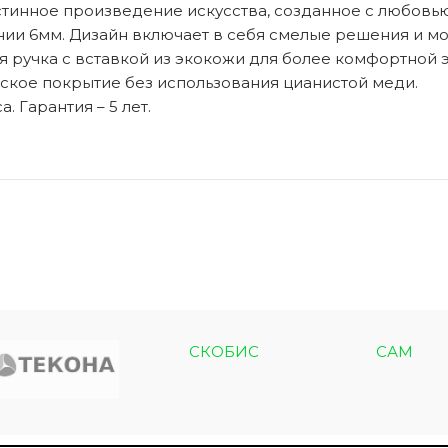
стинное произведение искусства, созданное с любовью
нии 6мм. Дизайн включает в себя смелые решения и мо
 ручка с вставкой из экокожи для более комфортной э
ское покрытие без использования цианистой меди.
ЭКО ШПОН с
Двери SOFT TOUCH
. Гарантия – 5 лет.
атиной
8 моделей
моделей
СКОБИС
САМ