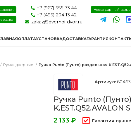
+7 (967) 555 73 44
ь звонок
Нестандартный разм
+7 (495) 204 13 42
мерщика
zakaz@dvernoi-dvor.ru
ГЛАВНАЯ
ОПЛАТА
УСТАНОВКА
ДОСТАВКА
ГАРАНТИЯ
КОНТАКТ
Ручки дверные
Ручка Punto (Пунто) раздельная K.EST.Q52
Артикул:
60463
Ручка Punto (Пунто
K.EST.Q52.AVALON S
₽
Гарантия лучше
ри эмаль
Двери экошпон и пвх
Двери I