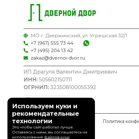
МО г. Дзержинский, ул. Угрешская 32/1
+7 (967) 555 73 44
+7 (495) 204 13 42
zakaz@dvernoi-dvor.ru
ИП Драгуля Валентин Дмитриевич
ИНН:
505602150711
ОГРНИП:
323508100055392
Используем куки и
рекомендательные
технологии
© 2023 Дверной Двор
Политика конф
Это чтобы сайт работал лучше.
Оставаясь с нами, вы соглашаетесь на
использование
файлов куки