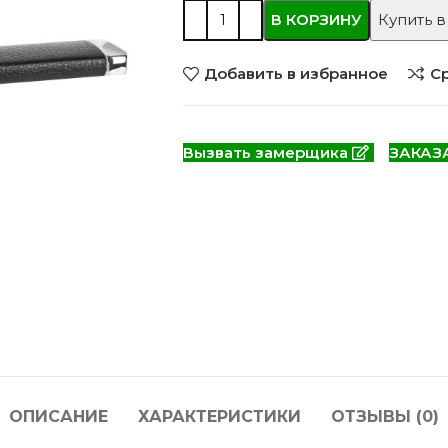
 моделей
2744 моделей
5 мо
В КОРЗИНУ
Купить в
Добавить в избранное
С
Вызвать замерщика
ЗАКАЗ
 глянцевые
Двери из массива РФ
Двери шп
 модель
4 модели
34 м
ОПИСАНИЕ
ХАРАКТЕРИСТИКИ
ОТЗЫВЫ (0)