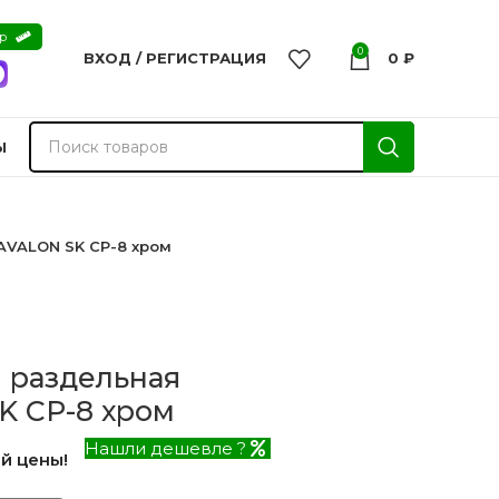
ер
0
ВХОД / РЕГИСТРАЦИЯ
0
₽
Ы
.AVALON SK CP-8 хром
) раздельная
K CP-8 хром
Нашли дешевле ?
й цены!
nvisible
Двери из массива -