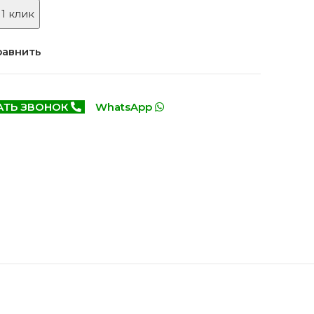
Белоруссия фабрика
делей
 1 клик
ОКА
1640 моделей
равнить
АТЬ ЗВОНОК
WhatsApp
онированые
Двери Эмаль с
патиной
одели
8 моделей