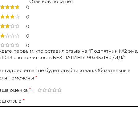
Отзывов пока нет.
0
0
0
0
0
удьте первым, кто оставил отзыв на “Подпятник №2 эма
al1013 слоновая кость БЕЗ ПАТИНЫ 90х35х180 /ИД/”
аш адрес email не будет опубликован.
Обязательные
оля помечены
*
аша оценка
*
аш отзыв
*