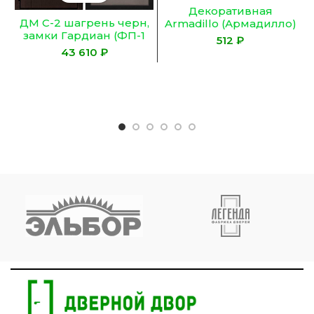
Декоративная
ДМ С-2 шагрень черн,
Armadillo (Армадилло)
замки Гардиан (ФП-1
крышка SLD.Scope
₽
орех премиум/ PSU-28
17/3/3200 cover BL (3,2
₽
nanotex каменное
м)
дерево) 860 Л