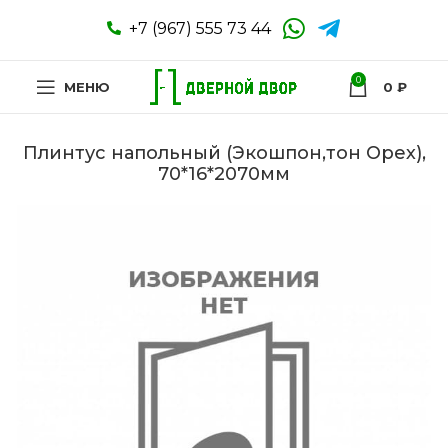
+7 (967) 555 73 44
0
МЕНЮ
0
₽
Плинтус напольный (Экошпон,тон Орех),
70*16*2070мм