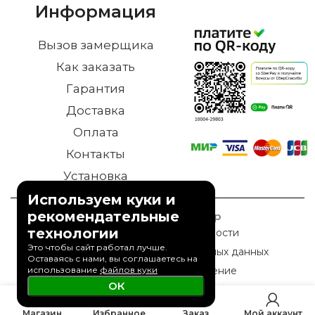
Информация
Вызов замерщика
Как заказать
Гарантия
Доставка
Оплата
Контакты
Установка
Используем куки и
рекомендательные
© 2023 Дверной Двор
технологии
Политика конфиденциальности
Это чтобы сайт работал лучше.
Политика обработки персональных данных
Оставаясь с нами, вы соглашаетесь на
Пользовательское соглашение
использование
файлов куки
ОК
0
Магазин
Избранное
Заказ
Мой аккаунт