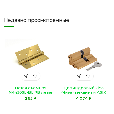
Недавно просмотренные
Петля съемная
Цилиндровый Cisa
IN4430SL-BL PB левая
(Чиза) механизм ASIX
(413/BL-4 100x75x2,5)
OE300-18.00 (80
₽
₽
латунь БЛИСТЕР
мм/35+10+35), ЛАТУНЬ