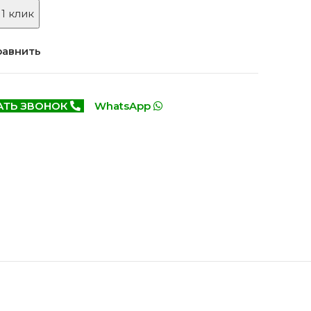
Белоруссия фабрика
делей
 1 клик
ОКА
1640 моделей
равнить
АТЬ ЗВОНОК
WhatsApp
онированые
Двери Эмаль с
патиной
одели
8 моделей