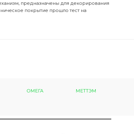
механизм, предназначены для декорирования
аническое покрытие прошло тест на
ОМЕГА
МЕТТЭМ
МЕТ