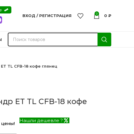
ер
0
ВХОД / РЕГИСТРАЦИЯ
0
₽
Ы
ET TL CFB-18 кофе глянец
др ET TL CFB-18 кофе
Нашли дешевле ?
 цены!
nvisible
Двери из массива -