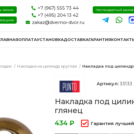
+7 (967) 555 73 44
ь звонок
Нестандартный разм
+7 (495) 204 13 42
мерщика
zakaz@dvernoi-dvor.ru
ГЛАВНАЯ
ОПЛАТА
УСТАНОВКА
ДОСТАВКА
ГАРАНТИЯ
КОНТАКТ
ладки
Накладка на цилиндр круглая
Накладка под цилиндр 
Артикул:
33133
Накладка под цилин
глянец
₽
Гарантия лучшей
ри эмаль
Двери экошпон и пвх
Двери I