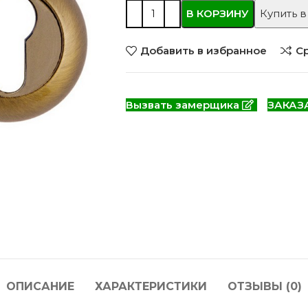
 моделей
2744 моделей
5 мо
В КОРЗИНУ
Купить в
Добавить в избранное
С
Вызвать замерщика
ЗАКАЗ
 глянцевые
Двери из массива РФ
Двери шп
 модель
4 модели
34 м
ОПИСАНИЕ
ХАРАКТЕРИСТИКИ
ОТЗЫВЫ (0)