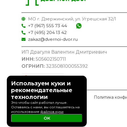
МО г. Дзержинский, ул. Угрешская 32/1
+7 (967) 555 73 44
+7 (495) 204 13 42
zakaz@dvernoi-dvor.ru
ИП Драгуля Валентин Дмитриевич
ИНН:
505602150711
ОГРНИП:
323508100055392
Используем куки и
рекомендательные
технологии
© 2023 Дверной Двор
Политика конф
Это чтобы сайт работал лучше.
Оставаясь с нами, вы соглашаетесь на
использование
файлов куки
ОК