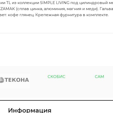
рии TL из коллекции SIMPLE LIVING под цилиндровый 
ZAMAK (сплав цинка, алюминия, магния и меди). Гальв
вет: кофе глянец. Крепежная фурнитура в комплекте.
ЭКО ШПОН с
Двери SOFT TOUCH
атиной
8 моделей
моделей
СКОБИС
САМ
Информация