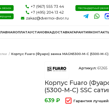
+7 (967) 555 73 44
ь звонок
Нестандартный разм
+7 (495) 204 13 42
мерщика
zakaz@dvernoi-dvor.ru
ГЛАВНАЯ
ОПЛАТА
УСТАНОВКА
ДОСТАВКА
ГАРАНТИЯ
КОНТАКТ
елки
Корпус Fuaro (Фуаро) замка MAGN5300-M-C (5300-M-C
Артикул:
61265
Корпус Fuaro (Фуа
(5300-M-C) SSC са
₽
Гарантия лучшей
ри эмаль
Двери экошпон и пвх
Двери I