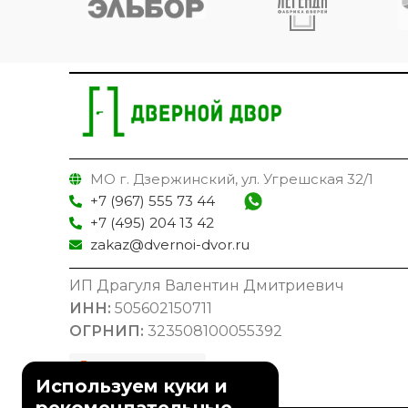
МО г. Дзержинский, ул. Угрешская 32/1
+7 (967) 555 73 44
+7 (495) 204 13 42
zakaz@dvernoi-dvor.ru
ИП Драгуля Валентин Дмитриевич
ИНН:
505602150711
ОГРНИП:
323508100055392
Используем куки и