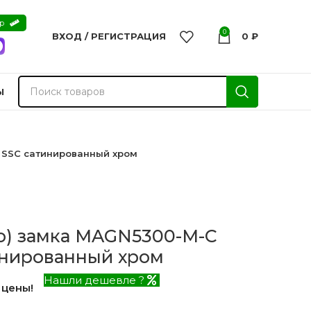
ер
0
ВХОД / РЕГИСТРАЦИЯ
0
₽
Ы
) SSC сатинированный хром
ро) замка MAGN5300-M-C
тинированный хром
Нашли дешевле ?
 цены!
nvisible
Двери из массива -