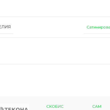
ЭКО ШПОН с
Двери SOFT TOUCH
ЕЛИЯ
Сатиниров
атиной
8 моделей
моделей
СКОБИС
САМ