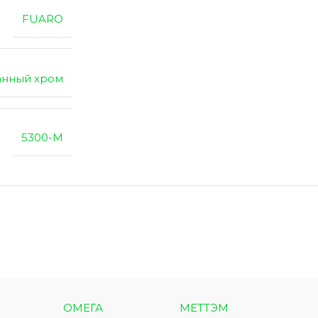
FUARO
анный хром
5300-М
ОМЕГА
МЕТТЭМ
МЕТ