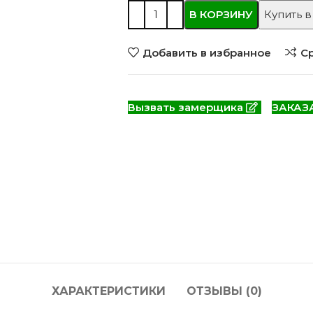
 моделей
2744 моделей
5 мо
В КОРЗИНУ
Купить в
Добавить в избранное
С
Вызвать замерщика
ЗАКАЗ
 глянцевые
Двери из массива РФ
Двери шп
 модель
4 модели
34 м
ХАРАКТЕРИСТИКИ
ОТЗЫВЫ (0)