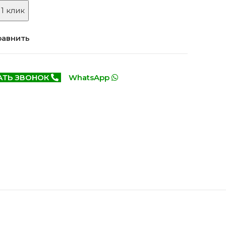
Белоруссия фабрика
делей
 1 клик
ОКА
1640 моделей
равнить
АТЬ ЗВОНОК
WhatsApp
онированые
Двери Эмаль с
патиной
одели
8 моделей