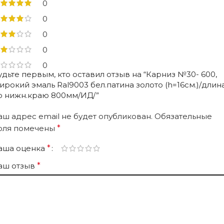
0
0
0
0
0
удьте первым, кто оставил отзыв на “Карниз №30- 600,
ирокий эмаль Ral9003 бел.патина золото (h=16см.)/длин
о нижн.краю 800мм/ИД/”
аш адрес email не будет опубликован.
Обязательные
оля помечены
*
аша оценка
*
аш отзыв
*