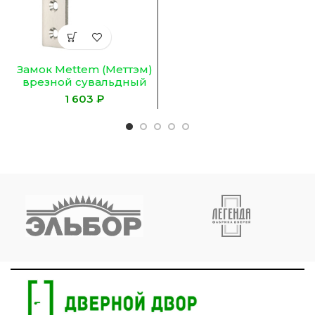
Замок Mettem (Меттэм)
врезной сувальдный
ЗВ8 290.0.0, 5 кл.
₽