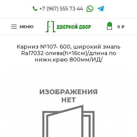
+7 (967) 555 73 44
0
МЕНЮ
0
₽
Карниз №107- 600, широкий эмаль
Ral7032 олива(h=16см)/длина по
нижн.краю 800мм/ИД/