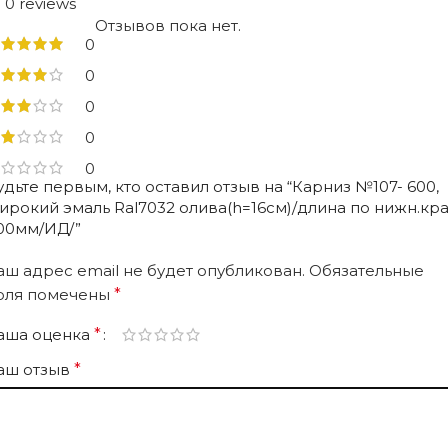
0 reviews
Отзывов пока нет.
0
0
0
0
0
удьте первым, кто оставил отзыв на “Карниз №107- 600,
ирокий эмаль Ral7032 олива(h=16см)/длина по нижн.кр
00мм/ИД/”
аш адрес email не будет опубликован.
Обязательные
оля помечены
*
аша оценка
*
аш отзыв
*