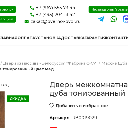
+7 (967) 555 73 44
ь звонок
Нестандартный разм
+7 (495) 204 13 42
мерщика
zakaz@dvernoi-dvor.ru
ГЛАВНАЯ
ОПЛАТА
УСТАНОВКА
ДОСТАВКА
ГАРАНТИЯ
КОНТАКТ
Двери из массива - Белоруссия "Фабрика ОКА"
Массив Дуб
а тонированный цвет Мед
Дверь межкомнатна
 год
дуба тонированный
СКИДКА
Добавить в избранное
Артикул:
DB0019029
ри эмаль
Двери экошпон и пвх
Двери I