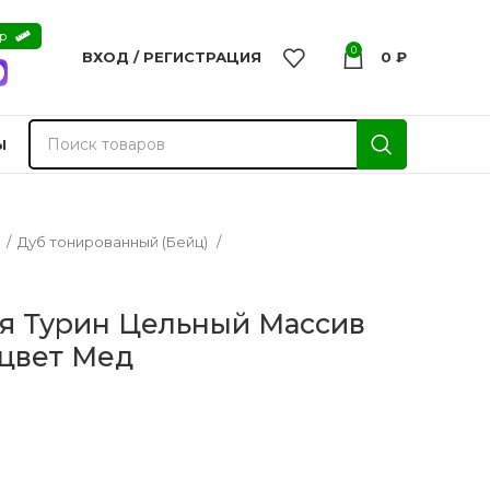
ер
0
ВХОД / РЕГИСТРАЦИЯ
0
₽
Ы
а
Дуб тонированный (Бейц)
я Турин Цельный Массив
 цвет Мед
nvisible
Двери из массива -