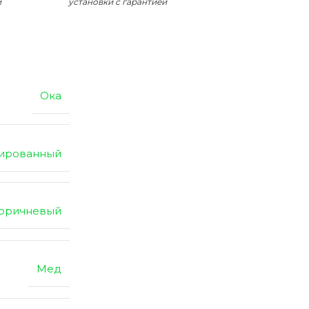
и
установки с гарантией
Ока
нированный
коричневый
Мед