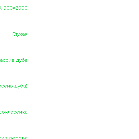
0
,
900×2000
Глухая
ассив дуба
ассив дуба)
еоклассика
сив дерева