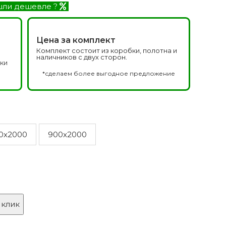
Белоруссия фабрика
делей
ли дешевле ?
ОКА
1640 моделей
Цена за комплект
Комплект состоит из коробки, полотна и
наличников с двух сторон.
дки
а
*сделаем более выгодное предложение
0x2000
900x2000
онированые
Двери Эмаль с
патиной
одели
8 моделей
 клик