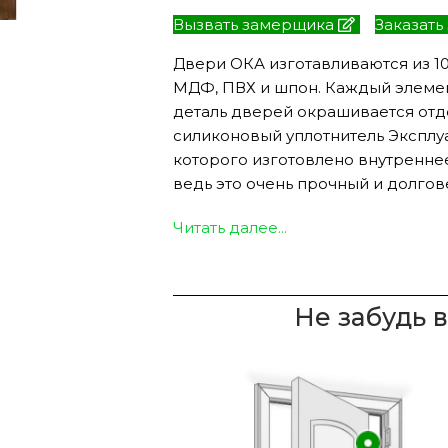
Вызвать замерщика
Заказать
Двери ОКА изготавливаются из 1
МДФ, ПВХ и шпон. Каждый элеме
ЭКО ШПОН с
Двери SOFT TOUCH
деталь дверей окрашивается отде
атиной
8 моделей
силиконовый уплотнитель Эксплу
моделей
которого изготовлено внутреннее
ведь это очень прочный и долгов
Читать далее...
Не забудь 