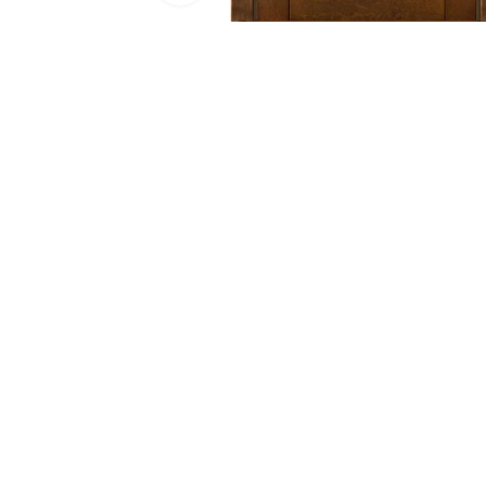
Двери 
п
8 