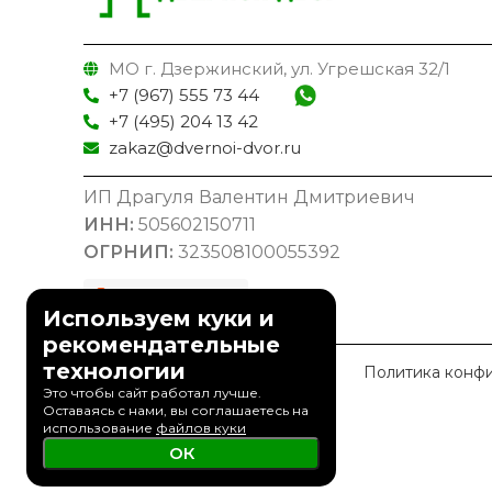
МО г. Дзержинский, ул. Угрешская 32/1
+7 (967) 555 73 44
+7 (495) 204 13 42
zakaz@dvernoi-dvor.ru
ИП Драгуля Валентин Дмитриевич
ИНН:
505602150711
ОГРНИП:
323508100055392
Используем куки и
рекомендательные
технологии
© 2023 Дверной Двор
Политика конф
Это чтобы сайт работал лучше.
Оставаясь с нами, вы соглашаетесь на
использование
файлов куки
ОК