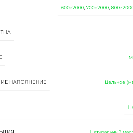
600×2000
,
700×2000
,
800×200
ОТНА
Е
М
НИЕ НАПОЛНЕНИЕ
Цельное (м
Н
РЫТИЯ
Натуральный мас