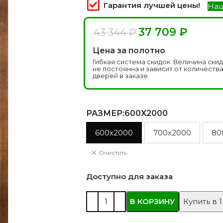
 моделей
2744 моделей
5 мо
Гарантия лучшей цены!
Наш
37 709
₽
43 344
₽
Цена за полотно
Гибкая система скидок. Величина ски
не постоянна и зависит от количеств
дверей в заказе.
РАЗМЕР
:600X2000
600x2000
700x2000
80
 глянцевые
Двери из массива РФ
Двери шп
 модель
4 модели
34 м
Очистить
Доступно для заказа
В КОРЗИНУ
Купить в 1