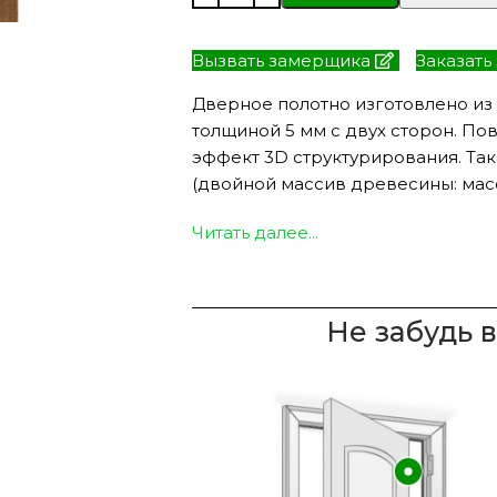
Вызвать замерщика
Заказать
Дверное полотно изготовлено из
ЭКО ШПОН с
Двери SOFT TOUCH
толщиной 5 мм с двух сторон. По
атиной
8 моделей
моделей
эффект 3D структурирования. Так
(двойной массив древесины: масс
Читать далее...
Не забудь 