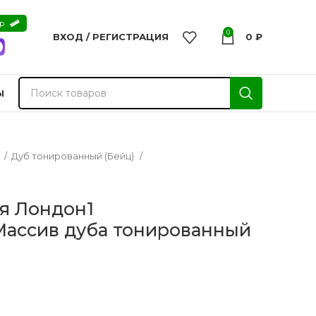
ер
0
ВХОД / РЕГИСТРАЦИЯ
0
₽
Ы
а
Дуб тонированный (Бейц)
я Лондон1
ассив дуба тонированный
nvisible
Двери из массива -