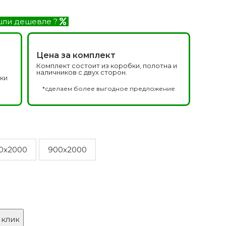
Белоруссия фабрика
делей
ОКА
ли дешевле ?
1640 моделей
Цена за комплект
Комплект состоит из коробки, полотна и
наличников с двух сторон.
дки
а
*сделаем более выгодное предложение
онированые
Двери Эмаль с
патиной
0x2000
900x2000
одели
8 моделей
 клик