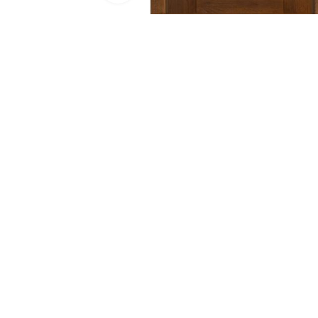
Двери 
п
8 