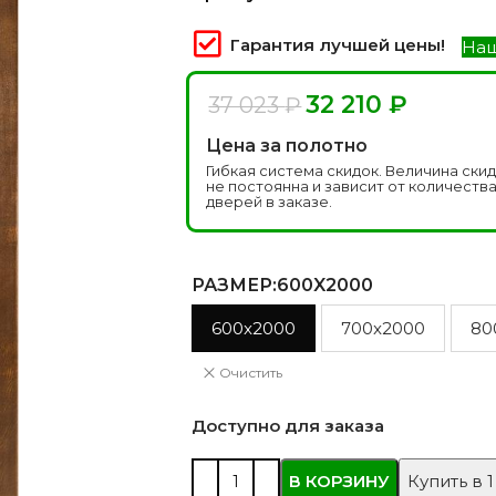
 моделей
2744 моделей
5 мо
Гарантия лучшей цены!
Наш
32 210
₽
37 023
₽
Цена за полотно
Гибкая система скидок. Величина ски
не постоянна и зависит от количеств
дверей в заказе.
РАЗМЕР
:600X2000
 глянцевые
Двери из массива РФ
Двери шп
600x2000
700x2000
80
 модель
4 модели
34 м
Очистить
Доступно для заказа
В КОРЗИНУ
Купить в 1