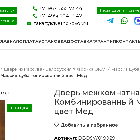
+7 (967) 555 73 44
ь звонок
Нестандартный разм
+7 (495) 204 13 42
мерщика
zakaz@dvernoi-dvor.ru
ГЛАВНАЯ
ОПЛАТА
УСТАНОВКА
ДОСТАВКА
ГАРАНТИЯ
КОНТАКТ
Двери из массива - Белоруссия "Фабрика ОКА"
Массив Дуб
Массив дуба тонированный цвет Мед
Дверь межкомнатна
 год
Комбинированный М
СКИДКА
цвет Мед
Добавить в избранное
ри эмаль
Двери экошпон и пвх
Двери I
Артикул:
DBDSW019029