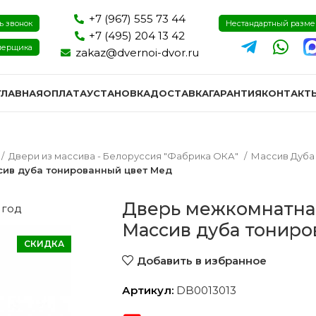
+7 (967) 555 73 44
ь звонок
Нестандартный разм
+7 (495) 204 13 42
мерщика
zakaz@dvernoi-dvor.ru
ГЛАВНАЯ
ОПЛАТА
УСТАНОВКА
ДОСТАВКА
ГАРАНТИЯ
КОНТАКТ
Двери из массива - Белоруссия "Фабрика ОКА"
Массив Дуб
сив дуба тонированный цвет Мед
Дверь межкомнатная
 год
Массив дуба тониро
СКИДКА
Добавить в избранное
Артикул:
DB0013013
ри эмаль
Двери экошпон и пвх
Двери I