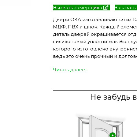
Вызвать замерщика
Заказать
Двери ОКА изготавливаются из 1
МДФ, ПВХ и шпон. Каждый элеме
ЭКО ШПОН с
Двери SOFT TOUCH
деталь дверей окрашивается отде
атиной
8 моделей
силиконовый уплотнитель Эксплу
моделей
которого изготовлено внутреннее
ведь это очень прочный и долгов
Читать далее...
Не забудь 