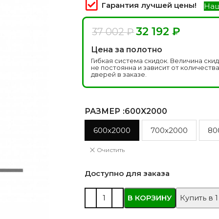
 моделей
2744 моделей
5 мо
Гарантия лучшей цены!
Наш
32 192
₽
37 002
₽
Цена за полотно
Гибкая система скидок. Величина ски
не постоянна и зависит от количеств
дверей в заказе.
РАЗМЕР
:600X2000
600x2000
700x2000
80
 глянцевые
Двери из массива РФ
Двери шп
 модель
4 модели
34 м
Очистить
Доступно для заказа
В КОРЗИНУ
Купить в 1