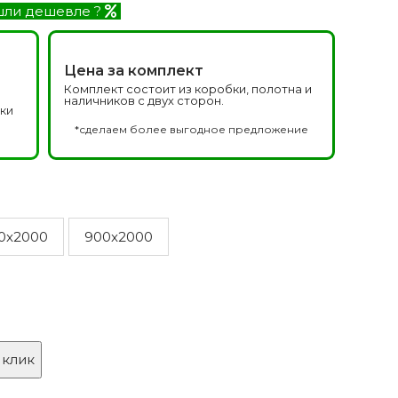
Белоруссия фабрика
делей
ли дешевле ?
ОКА
1640 моделей
Цена за комплект
Комплект состоит из коробки, полотна и
наличников с двух сторон.
дки
а
*сделаем более выгодное предложение
0x2000
900x2000
онированые
Двери Эмаль с
патиной
одели
8 моделей
 клик