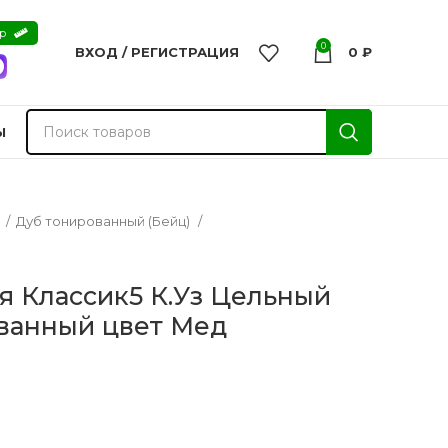
ер
0
ВХОД / РЕГИСТРАЦИЯ
0
₽
Ы
а
Дуб тонированный (Бейц)
 Классик5 К.Уз Цельный
ванный цвет Мед
nvisible
Двери из массива -