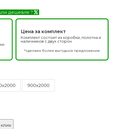
Белоруссия фабрика
делей
ОКА
ли дешевле ?
1640 моделей
Цена за комплект
Комплект состоит из коробки, полотна и
наличников с двух сторон.
дки
а
*сделаем более выгодное предложение
онированые
Двери Эмаль с
патиной
0x2000
900x2000
одели
8 моделей
 клик