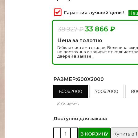
 моделей
2744 моделей
5 мо
Гарантия лучшей цены!
Наш
33 866
₽
38 927
₽
Цена за полотно
Гибкая система скидок. Величина ски
не постоянна и зависит от количеств
дверей в заказе.
РАЗМЕР
:600X2000
 глянцевые
Двери из массива РФ
Двери шп
600x2000
700x2000
80
 модель
4 модели
34 м
Очистить
Доступно для заказа
В КОРЗИНУ
Купить в 1