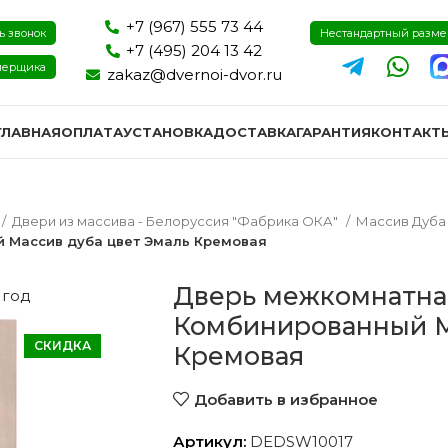
+7 (967) 555 73 44
ь звонок
Нестандартный разм
+7 (495) 204 13 42
мерщика
zakaz@dvernoi-dvor.ru
ГЛАВНАЯ
ОПЛАТА
УСТАНОВКА
ДОСТАВКА
ГАРАНТИЯ
КОНТАКТ
Двери из массива - Белоруссия "Фабрика ОКА"
Массив Дуб
 Массив дуба цвет Эмаль Кремовая
Дверь межкомнатна
 год
Комбинированный М
СКИДКА
Кремовая
Добавить в избранное
ри эмаль
Двери экошпон и пвх
Двери I
Артикул:
DEDSW10017