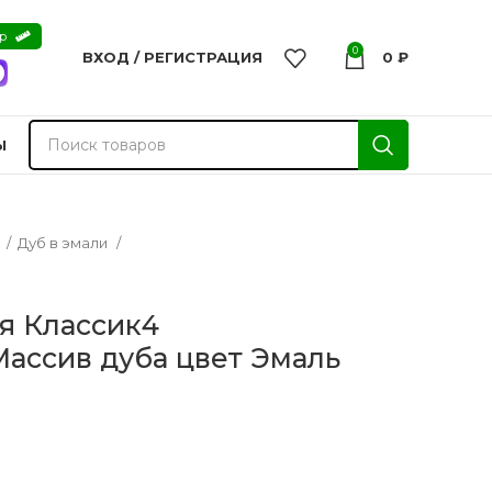
ер
0
ВХОД / РЕГИСТРАЦИЯ
0
₽
Ы
а
Дуб в эмали
я Классик4
ассив дуба цвет Эмаль
nvisible
Двери из массива -