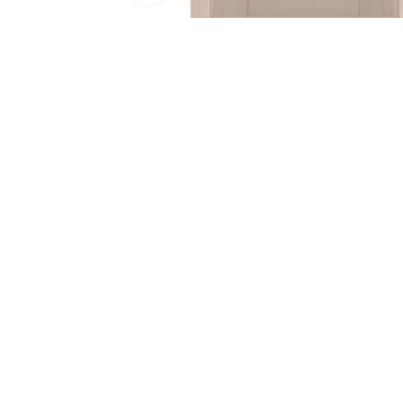
Двери 
п
8 