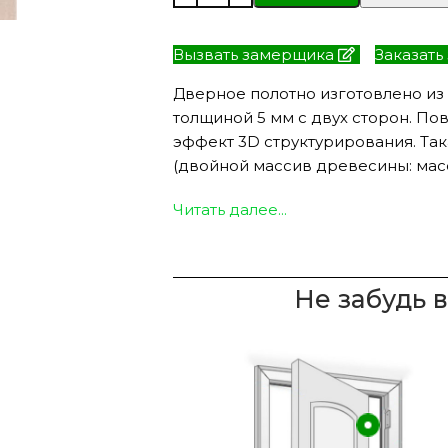
Вызвать замерщика
Заказать
Дверное полотно изготовлено из
ЭКО ШПОН с
Двери SOFT TOUCH
толщиной 5 мм с двух сторон. По
атиной
8 моделей
моделей
эффект 3D структурирования. Так
(двойной массив древесины: масс
Читать далее...
Не забудь 