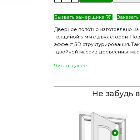
Вызвать замерщика
Заказать
Дверное полотно изготовлено из
ЭКО ШПОН с
Двери SOFT TOUCH
толщиной 5 мм с двух сторон. По
атиной
8 моделей
моделей
эффект 3D структурирования. Так
(двойной массив древесины: масс
Читать далее...
Не забудь 