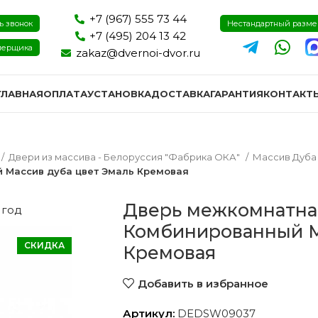
+7 (967) 555 73 44
ь звонок
Нестандартный разм
+7 (495) 204 13 42
мерщика
zakaz@dvernoi-dvor.ru
ГЛАВНАЯ
ОПЛАТА
УСТАНОВКА
ДОСТАВКА
ГАРАНТИЯ
КОНТАКТ
Двери из массива - Белоруссия "Фабрика ОКА"
Массив Дуб
 Массив дуба цвет Эмаль Кремовая
Дверь межкомнатна
 год
Комбинированный М
СКИДКА
Кремовая
Добавить в избранное
ри эмаль
Двери экошпон и пвх
Двери I
Артикул:
DEDSW09037