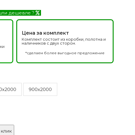
Белоруссия фабрика
делей
ОКА
ли дешевле ?
1640 моделей
Цена за комплект
Комплект состоит из коробки, полотна и
наличников с двух сторон.
дки
а
*сделаем более выгодное предложение
онированые
Двери Эмаль с
патиной
0x2000
900x2000
одели
8 моделей
 клик