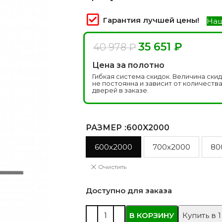
 моделей
2744 моделей
5 мо
Гарантия лучшей цены!
Наш
35 651
₽
40 978
₽
Цена за полотно
Гибкая система скидок. Величина ски
не постоянна и зависит от количеств
дверей в заказе.
РАЗМЕР
:600X2000
 глянцевые
Двери из массива РФ
Двери шп
600x2000
700x2000
80
 модель
4 модели
34 м
Очистить
Доступно для заказа
В КОРЗИНУ
Купить в 1