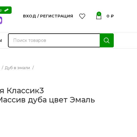
ер
0
ВХОД / РЕГИСТРАЦИЯ
0
₽
Ы
а
Дуб в эмали
я Классик3
ассив дуба цвет Эмаль
nvisible
Двери из массива -