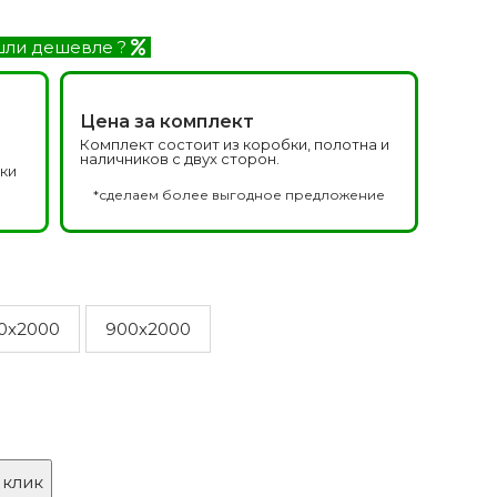
Белоруссия фабрика
делей
ОКА
ли дешевле ?
1640 моделей
Цена за комплект
Комплект состоит из коробки, полотна и
наличников с двух сторон.
дки
а
*сделаем более выгодное предложение
онированые
Двери Эмаль с
патиной
0x2000
900x2000
одели
8 моделей
 клик