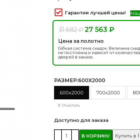
 моделей
2744 моделей
5 мо
Гарантия лучшей цены!
Наш
27 563
₽
31 682
₽
Цена за полотно
Гибкая система скидок. Величина ски
не постоянна и зависит от количеств
дверей в заказе.
РАЗМЕР
:600X2000
 глянцевые
Двери из массива РФ
Двери шп
600x2000
700x2000
80
 модель
4 модели
34 м
Очистить
Доступно для заказа
В КОРЗИНУ
Купить в 1