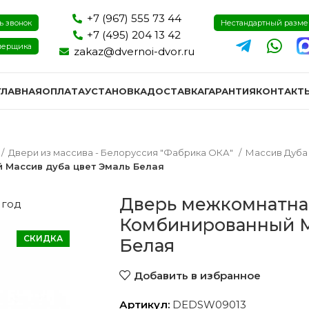
+7 (967) 555 73 44
ь звонок
Нестандартный разм
+7 (495) 204 13 42
мерщика
zakaz@dvernoi-dvor.ru
ГЛАВНАЯ
ОПЛАТА
УСТАНОВКА
ДОСТАВКА
ГАРАНТИЯ
КОНТАКТ
Двери из массива - Белоруссия "Фабрика ОКА"
Массив Дуб
 Массив дуба цвет Эмаль Белая
Дверь межкомнатна
 год
Комбинированный М
СКИДКА
Белая
Добавить в избранное
ри эмаль
Двери экошпон и пвх
Двери I
Артикул:
DEDSW09013