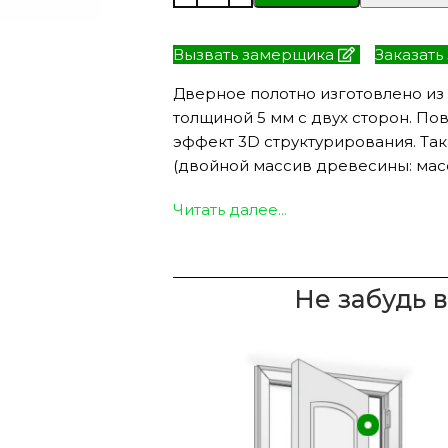
Вызвать замерщика
Заказать
Дверное полотно изготовлено из
ЭКО ШПОН с
Двери SOFT TOUCH
толщиной 5 мм с двух сторон. По
атиной
8 моделей
моделей
эффект 3D структурирования. Так
(двойной массив древесины: масс
Читать далее...
Не забудь 