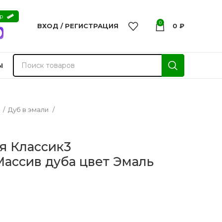
ер
0
ВХОД / РЕГИСТРАЦИЯ
0
₽
Ы
а
Дуб в эмали
я Классик3
ассив дуба цвет Эмаль
nvisible
Двери из массива -