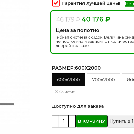
 моделей
2744 моделей
5 мо
Гарантия лучшей цены!
Наш
40 176
₽
46 179
₽
Цена за полотно
Гибкая система скидок. Величина ски
не постоянна и зависит от количеств
дверей в заказе.
РАЗМЕР
:600X2000
600x2000
700x2000
80
 глянцевые
Двери из массива РФ
Двери шп
 модель
4 модели
34 м
Очистить
Доступно для заказа
В КОРЗИНУ
Купить в 1