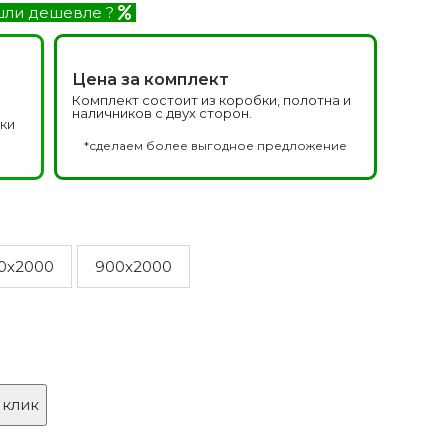
Белоруссия фабрика
делей
ли дешевле ?
ОКА
1640 моделей
Цена за комплект
Комплект состоит из коробки, полотна и
наличников с двух сторон.
дки
а
*сделаем более выгодное предложение
0x2000
900x2000
онированые
Двери Эмаль с
патиной
одели
8 моделей
 клик