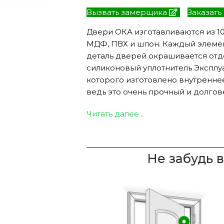
Вызвать замерщика
Заказать
Двери ОКА изготавливаются из 1
МДФ, ПВХ и шпон. Каждый элеме
ЭКО ШПОН с
Двери SOFT TOUCH
деталь дверей окрашивается отде
атиной
8 моделей
силиконовый уплотнитель Эксплу
моделей
которого изготовлено внутреннее
ведь это очень прочный и долгов
Читать далее...
Не забудь 