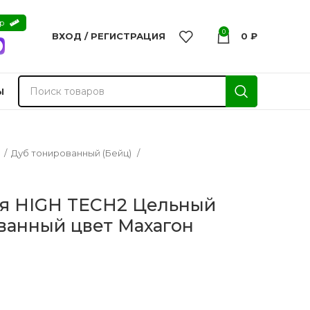
ер
0
ВХОД / РЕГИСТРАЦИЯ
0
₽
Ы
а
Дуб тонированный (Бейц)
я HIGH TECH2 Цельный
ванный цвет Махагон
nvisible
Двери из массива -