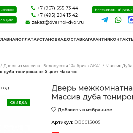
+7 (967) 555 73 44
ь звонок
Нестандартный разм
+7 (495) 204 13 42
мерщика
zakaz@dvernoi-dvor.ru
ГЛАВНАЯ
ОПЛАТА
УСТАНОВКА
ДОСТАВКА
ГАРАНТИЯ
КОНТАКТ
Двери из массива - Белоруссия "Фабрика ОКА"
Массив Дуб
 дуба тонированный цвет Махагон
Дверь межкомнатна
 год
Массив дуба тониро
СКИДКА
Добавить в избранное
Артикул:
DB0015005
ри эмаль
Двери экошпон и пвх
Двери I