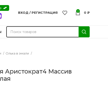
ер
0
ВХОД / РЕГИСТРАЦИЯ
0
₽
Ы
и
Ольха в эмали
я Аристократ4 Массив
елая
nvisible
Двери из массива -