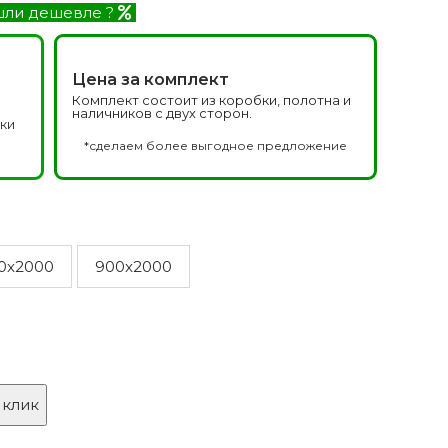
Белоруссия фабрика
делей
ли дешевле ?
ОКА
1640 моделей
Цена за комплект
Комплект состоит из коробки, полотна и
наличников с двух сторон.
дки
а
*сделаем более выгодное предложение
0x2000
900x2000
онированые
Двери Эмаль с
патиной
одели
8 моделей
 клик