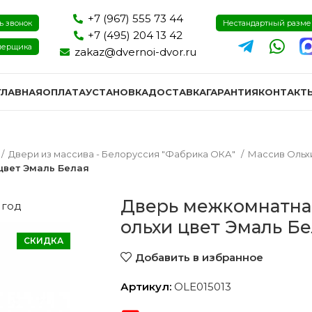
+7 (967) 555 73 44
ь звонок
Нестандартный разм
+7 (495) 204 13 42
мерщика
zakaz@dvernoi-dvor.ru
ГЛАВНАЯ
ОПЛАТА
УСТАНОВКА
ДОСТАВКА
ГАРАНТИЯ
КОНТАКТ
Двери из массива - Белоруссия "Фабрика ОКА"
Массив Ольх
цвет Эмаль Белая
Дверь межкомнатна
 год
ольхи цвет Эмаль Б
СКИДКА
Добавить в избранное
Артикул:
OLE015013
ри эмаль
Двери экошпон и пвх
Двери I