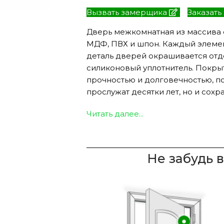
Вызвать замерщика
Заказать
Дверь межкомнатная из массива 
МДФ, ПВХ и шпон. Каждый элеме
ЭКО ШПОН с
Двери SOFT TOUCH
деталь дверей окрашивается отде
атиной
8 моделей
силиконовый уплотнитель. Покры
моделей
прочностью и долговечностью, по
прослужат десятки лет, но и сохр
Читать далее...
Не забудь 