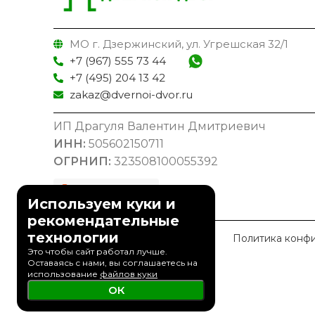
МО г. Дзержинский, ул. Угрешская 32/1
+7 (967) 555 73 44
+7 (495) 204 13 42
zakaz@dvernoi-dvor.ru
ИП Драгуля Валентин Дмитриевич
ИНН:
505602150711
ОГРНИП:
323508100055392
Используем куки и
рекомендательные
технологии
© 2023 Дверной Двор
Политика конф
Это чтобы сайт работал лучше.
Оставаясь с нами, вы соглашаетесь на
использование
файлов куки
ОК