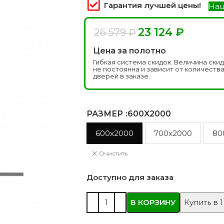
 моделей
2744 моделей
5 мо
Гарантия лучшей цены!
Наш
23 124
₽
26 579
₽
Цена за полотно
Гибкая система скидок. Величина ски
не постоянна и зависит от количеств
дверей в заказе.
РАЗМЕР
:600X2000
600x2000
700x2000
80
 глянцевые
Двери из массива РФ
Двери шп
 модель
4 модели
34 м
Очистить
Доступно для заказа
В КОРЗИНУ
Купить в 1