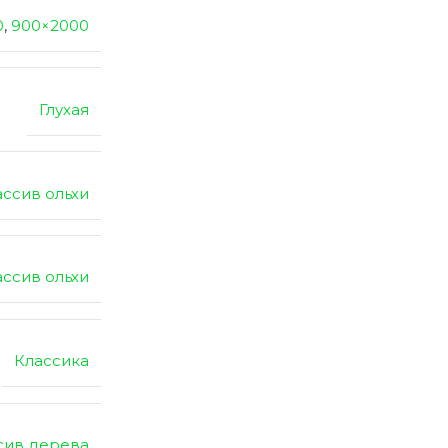
0
,
900×2000
Глухая
ссив ольхи
ссив ольхи
Классика
сив дерева