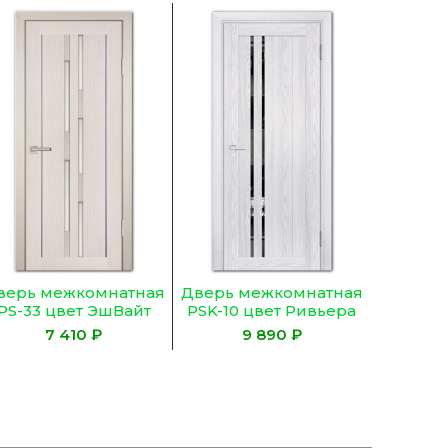
верь межкомнатная
Дверь межкомнатная
Дверь 
PS-33 цвет ЭшВайт
PSK-10 цвет Ривьера
Деко-
Мелинга (Белый
айс (Зеркало
жемчу
₽
₽
сатинат)
тонированное)
с