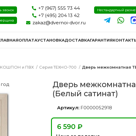
+7 (967) 555 73 44
ь звонок
Нестандартный разм
+7 (495) 204 13 42
мерщика
zakaz@dvernoi-dvor.ru
ГЛАВНАЯ
ОПЛАТА
УСТАНОВКА
ДОСТАВКА
ГАРАНТИЯ
КОНТАКТ
ЭКОШПОН и ПВХ
Серия ТЕХНО-700
Дверь межкомнатная ТЕ
Дверь межкомнатна
 год
(Белый сатинат)
Артикул:
F0000052918
₽
ри эмаль
Двери экошпон и пвх
Двери I