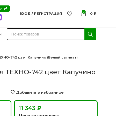
ер
0
ВХОД / РЕГИСТРАЦИЯ
0
₽
Ы
ХНО-742 цвет Капучино (Белый сатинат)
я ТЕХНО-742 цвет Капучино
Добавить в избранное
11 343 ₽
nvisible
Двери из массива -
Цена за комплект