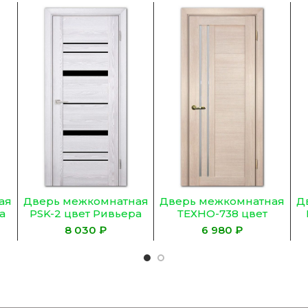
ая
Дверь межкомнатная
Дверь межкомнатная
Д
а
PSK-2 цвет Ривьера
ТЕХНО-738 цвет
ь)
айс (Черный
Капучино (Белый
₽
₽
лакобель)
сатинат)