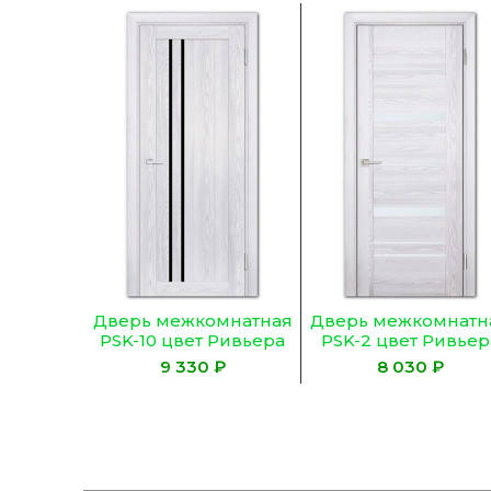
Дверь межкомнатная
Дверь межкомнатн
PSK-10 цвет Ривьера
PSK-2 цвет Ривьер
айс (Черный
айс (Белый лакобел
₽
₽
лакобель)