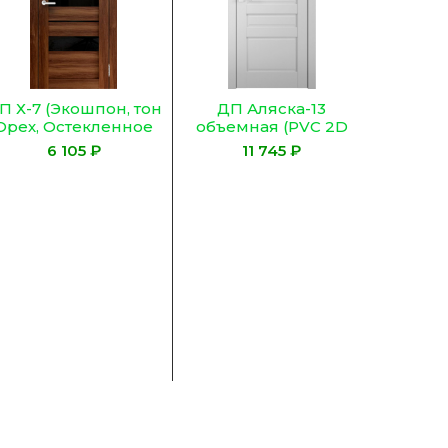
П Х-7 (Экошпон, тон
ДП Аляска-13
Орех, Остекленное
объемная (PVC 2D
АКОБЕЛЬ ЧЕРНОЕ)
Topline, тон Белый, L,
₽
₽
Глухое )
Браво-0.