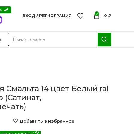
ер
0
ВХОД / РЕГИСТРАЦИЯ
0
₽
Ы
 Смальта 14 цвет Белый ral
 (Сатинат,
ечать)
Добавить в избранное
nvisible
Двери из массива -
ли дешевле ?