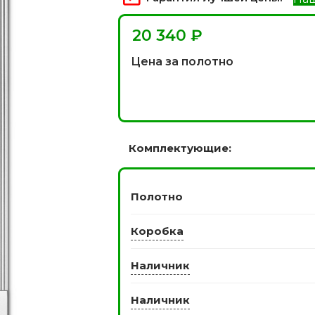
 моделей
2744 моделей
5 мо
₽
Цена за полотно
Комплектующие:
Полотно
 глянцевые
Двери из массива РФ
Двери шп
 модель
4 модели
34 м
Коробка
Наличник
Наличник