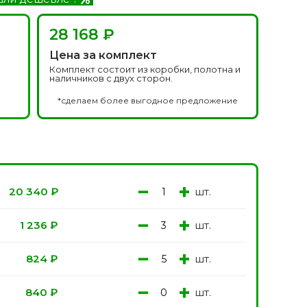
Белоруссия фабрика
делей
ОКА
1640 моделей
28 168 ₽
Цена за комплект
Комплект состоит из коробки, полотна и
наличников с двух сторон.
*сделаем более выгодное предложение
−
+
шт.
20 340
₽
онированые
Двери Эмаль с
патиной
одели
8 моделей
−
+
шт.
1 236
₽
−
+
шт.
824
₽
−
+
шт.
840
₽