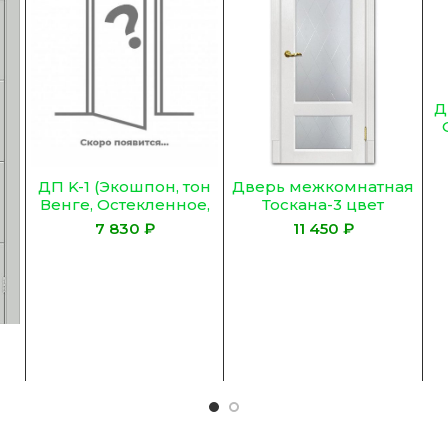
Д
Л
Дверь межкомнатная
ДП K-1 (Экошпон, тон
Тоскана-3 цвет
Венге, Остекленное,
Пломбир (Сатинат,
Сатинат Гранит)
₽
₽
контурный полимер
б-цв. рис. ромб)