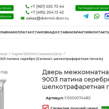
+7 (967) 555 73 44
ь звонок
Нестандартный разм
+7 (495) 204 13 42
мерщика
zakaz@dvernoi-dvor.ru
ГЛАВНАЯ
ОПЛАТА
УСТАНОВКА
ДОСТАВКА
ГАРАНТИЯ
КОНТАКТ
тиной
Серия ТЕКОНА Смальта-Deco
003 патина серебро (Сатинат, шелкотрафаретная печать)
Дверь межкомнатная
 год
9003 патина серебро
шелкотрафаретная п
Артикул:
F0000074482
ри эмаль
Двери экошпон и пвх
Двери I
Гарантия лучшей цены!
Наш