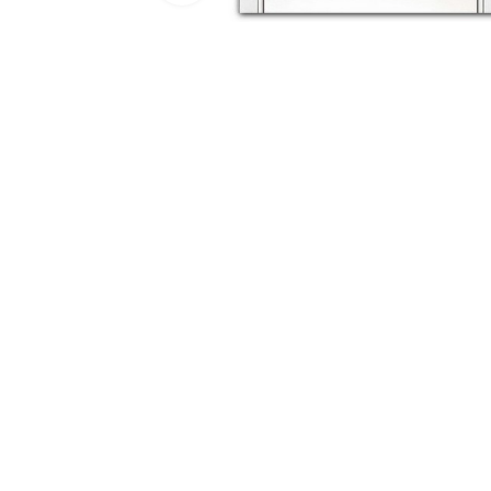
Двери 
п
8 