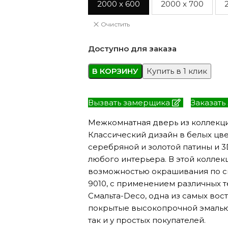
2000 x 600
2000 x 700
Очистить
Доступно для заказа
В КОРЗИНУ
Купить в 1 клик
Вызвать замерщика
Заказать
Межкомнатная дверь из коллекци
Классический дизайн в белых цве
серебряной и золотой патины и 
любого интерьера. В этой коллек
возможностью окрашивания по сис
9010, с применением различных 
Смальта-Deco, одна из самых во
покрытые высокопрочной эмалью,
так и у простых покупателей.