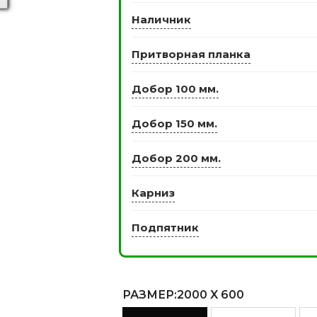
Наличник
Притворная планка
ЭКО ШПОН с
Двери SOFT TOUCH
атиной
8 моделей
Добор 100 мм.
моделей
Добор 150 мм.
Добор 200 мм.
Карниз
Подпятник
РАЗМЕР
:2000 X 600