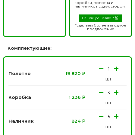
коробки, полотна и
наличников с двух сторон.
Нашли дешевле ?
*сделаем более выгодное
предложение
Комплектующие:
−
+
Полотно
19 820
₽
шт.
−
+
Коробка
1 236
₽
шт.
−
+
Наличник
824
₽
шт.