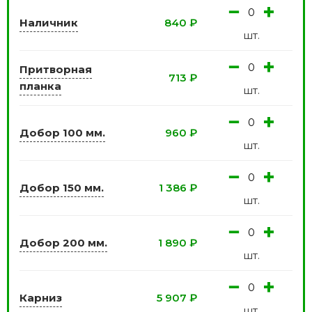
−
+
Наличник
840
₽
шт.
−
+
Притворная
713
₽
планка
шт.
−
+
Добор 100 мм.
960
₽
шт.
−
+
Добор 150 мм.
1 386
₽
шт.
−
+
Добор 200 мм.
1 890
₽
шт.
−
+
Карниз
5 907
₽
шт.