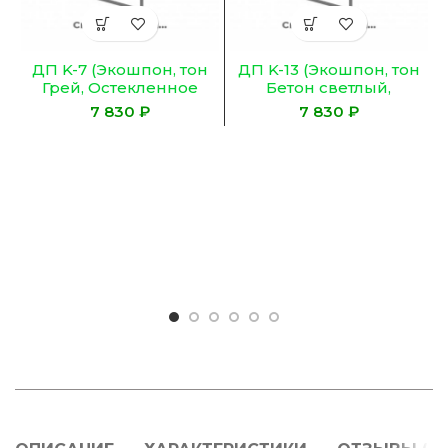
ДП K-7 (Экошпон, тон
ДП K-13 (Экошпон, тон
Грей, Остекленное
Бетон светлый,
ЛАКОБЕЛЬ ЧЕРНОЕ)
Остекленное, Сатинат
₽
₽
Гранит)