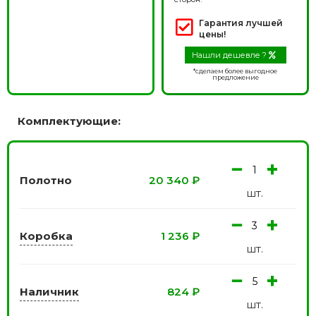
Гарантия лучшей
цены!
Нашли дешевле ?
*сделаем более выгодное
предложение
Комплектующие:
−
+
Полотно
20 340
₽
шт.
−
+
Коробка
1 236
₽
шт.
−
+
Наличник
824
₽
шт.