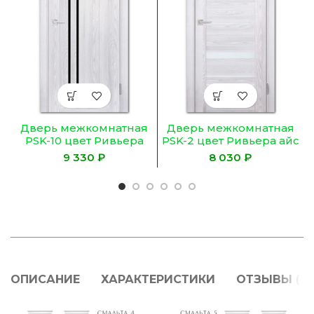
Дверь межкомнатная
Дверь межкомнатная
PSK-10 цвет Ривьера
PSK-2 цвет Ривьера айс
айс (Черный лакобель)
(Белый лакобель)
₽
₽
ОПИСАНИЕ
ХАРАКТЕРИСТИКИ
ОТЗЫВЫ (0)