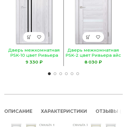
Дверь межкомнатная
Дверь межкомнатная
PSK-10 цвет Ривьера
PSK-2 цвет Ривьера айс
айс (Черный лакобель)
(Белый лакобель)
₽
₽
ОПИСАНИЕ
ХАРАКТЕРИСТИКИ
ОТЗЫВЫ (0)