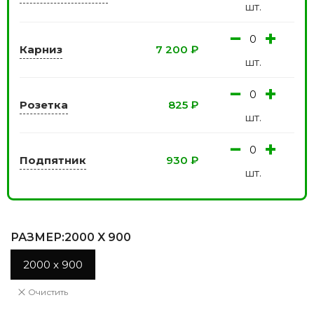
шт.
−
+
Карниз
7 200
₽
шт.
−
+
Розетка
825
₽
шт.
−
+
Подпятник
930
₽
шт.
РАЗМЕР
:2000 X 900
2000 x 900
Очистить