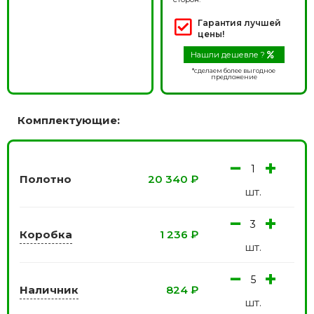
Гарантия лучшей
цены!
Нашли дешевле ?
*сделаем более выгодное
предложение
Комплектующие:
−
+
Полотно
20 340
₽
шт.
−
+
Коробка
1 236
₽
шт.
−
+
Наличник
824
₽
шт.