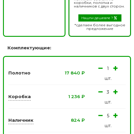
коробки, полотна и
наличников с двух сторон.
Нашли дешевле ?
*сделаем более выгодное
предложение
Комплектующие:
−
+
Полотно
17 840
₽
шт.
−
+
Коробка
1 236
₽
шт.
−
+
Наличник
824
₽
шт.