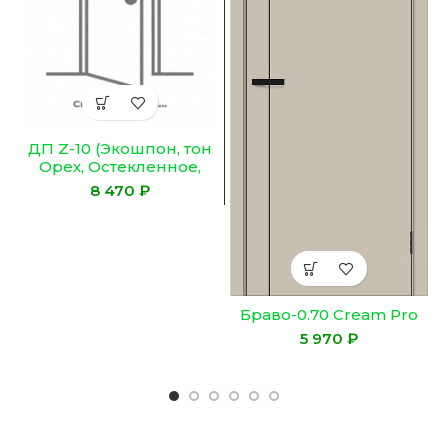
ДП Z-10 (Экошпон, тон
Орех, Остекленное,
Сатинат ГРАНИТ
₽
Бронза)
Браво-0.70 Cream Pro
₽