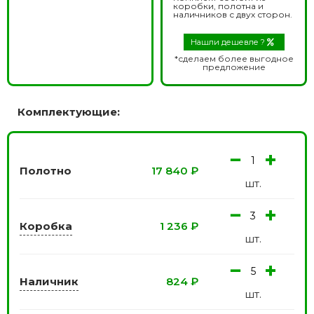
коробки, полотна и
наличников с двух сторон.
Нашли дешевле ?
*сделаем более выгодное
предложение
Комплектующие:
−
+
Полотно
17 840
₽
шт.
−
+
Коробка
1 236
₽
шт.
−
+
Наличник
824
₽
шт.