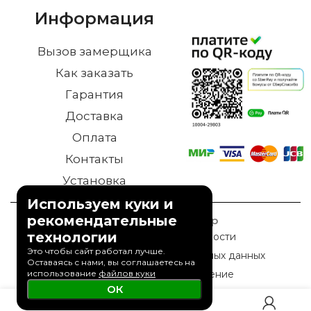
Информация
Вызов замерщика
Как заказать
Гарантия
Доставка
Оплата
Контакты
Установка
Используем куки и
рекомендательные
© 2023 Дверной Двор
технологии
Политика конфиденциальности
Это чтобы сайт работал лучше.
Политика обработки персональных данных
Оставаясь с нами, вы соглашаетесь на
использование
файлов куки
Пользовательское соглашение
ОК
0