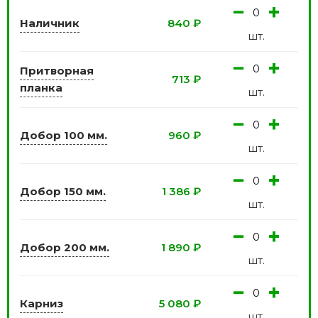
−
+
Наличник
840
₽
шт.
−
+
Притворная
713
₽
планка
шт.
−
+
Добор 100 мм.
960
₽
шт.
−
+
Добор 150 мм.
1 386
₽
шт.
−
+
Добор 200 мм.
1 890
₽
шт.
−
+
Карниз
5 080
₽
шт.