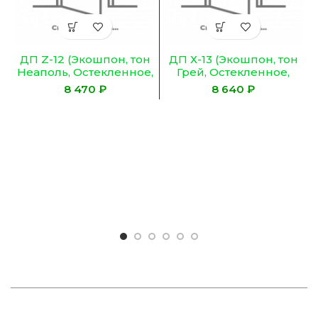
ДП Z-12 (Экошпон, тон
ДП Х-13 (Экошпон, тон
Неаполь, Остекленное,
Грей, Остекленное,
Сатинат ГРАНИТ
Сатинат ГРАНИТ
₽
₽
Бронза)
Бронза)