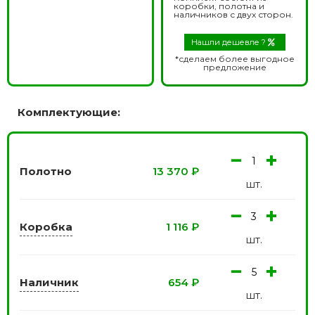
коробки, полотна и
наличников с двух сторон.
Нашли дешевле ?
*сделаем более выгодное
предложение
Комплектующие:
−
+
Полотно
13 370
₽
шт.
−
+
Коробка
1 116
₽
шт.
−
+
Наличник
654
₽
шт.