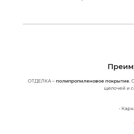
Преим
ОТДЕЛКА –
полипропиленовое покрытие.
О
щелочей и с
• Кар