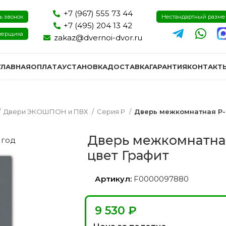
+7 (967) 555 73 44
ь звонок
Нестандартный разм
+7 (495) 204 13 42
мерщика
zakaz@dvernoi-dvor.ru
ГЛАВНАЯ
ОПЛАТА
УСТАНОВКА
ДОСТАВКА
ГАРАНТИЯ
КОНТАКТ
Двери ЭКОШПОН и ПВХ
Серия P
Дверь межкомнатная P-
Дверь межкомнатна
 год
цвет Графит
Артикул:
F0000097880
₽
ри эмаль
Двери экошпон и пвх
Двери I