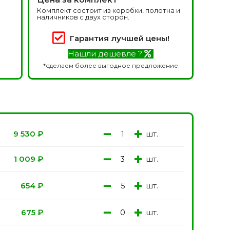
Белоруссия фабрика
делей
Комплект состоит из коробки, полотна и
ОКА
наличников с двух сторон.
1640 моделей
Гарантия лучшей цены!
Нашли дешевле ?
*сделаем более выгодное предложение
−
+
шт.
9 530
₽
онированые
Двери Эмаль с
патиной
одели
−
+
шт.
1 009
₽
8 моделей
−
+
шт.
654
₽
−
+
шт.
675
₽