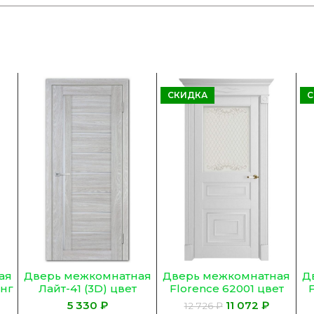
СКИДКА
С
Дверь межкомнатная
Дверь межкомнатная
Д
ая
Лайт-41 (3D) цвет
Florence 62001 цвет
нг
Нордик (Белый
Белый Серена
₽
11 072
₽
12 726
₽
сатинат)