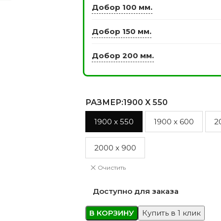
Добор 100 мм.
Добор 150 мм.
ЭКО ШПОН с
Двери SOFT TOUCH
Добор 200 мм.
атиной
8 моделей
моделей
РАЗМЕР
:1900 X 550
1900 x 550
1900 x 600
2
2000 x 900
Очистить
Доступно для заказа
В КОРЗИНУ
Купить в 1 клик