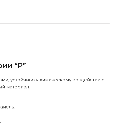
ии “P”
ми, устойчиво к химическому воздействию
ый материал.
анель.
.