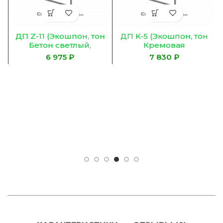
н
ДП Z-11 (Экошпон, тон
ДП K-5 (Экошпон, тон
Бетон светлый,
Кремовая
Остекленное, Сатинат)
лиственница,
₽
₽
Остекленное
ЛАКОБЕЛЬ ЧЕРНОЕ)