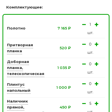
Комплектующие:
−
+
Полотно
7 165
₽
шт.
−
+
Притворная
520
₽
планка
шт.
Доборная
−
+
планка,
1 035
₽
шт.
телескопическая
−
+
Плинтус
1 000
₽
напольный
шт.
Наличник
−
+
прямой,
450
₽
шт.