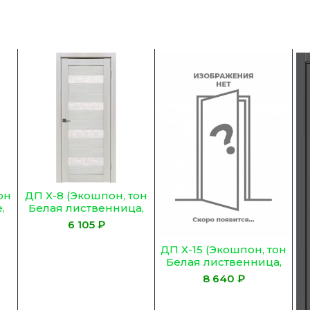
он
ДП Х-8 (Экошпон, тон
,
Белая лиственница,
Остекленное, Сатинат
₽
Гранит)
ДП Х-15 (Экошпон, тон
Белая лиственница,
Остекленное, Сатинат
₽
Гранит)