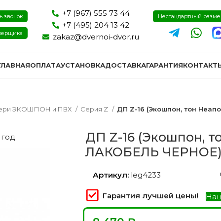
+7 (967) 555 73 44
ь звонок
Нестандартный разм
+7 (495) 204 13 42
мерщика
zakaz@dvernoi-dvor.ru
ГЛАВНАЯ
ОПЛАТА
УСТАНОВКА
ДОСТАВКА
ГАРАНТИЯ
КОНТАКТ
ери ЭКОШПОН и ПВХ
Серия Z
ДП Z-16 (Экошпон, тон Неап
ДП Z-16 (Экошпон, т
 год
ЛАКОБЕЛЬ ЧЕРНОЕ
Артикул:
leg4233
Гарантия лучшей цены!
Наш
ри эмаль
Двери экошпон и пвх
Двери I