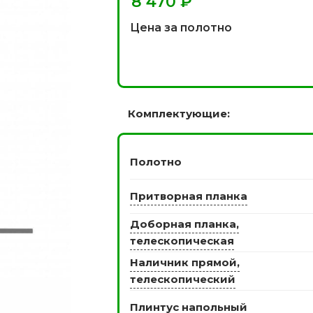
₽
 моделей
2744 моделей
5 мо
Цена за полотно
Комплектующие:
Полотно
 глянцевые
Двери из массива РФ
Притворная планка
Двери шп
 модель
4 модели
34 м
Доборная планка,
телескопическая
Наличник прямой,
телескопический
Плинтус напольный