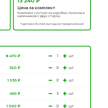
13 240 ₽
Белоруссия фабрика
делей
ОКА
Цена за комплект
1640 моделей
Комплект состоит из коробки, полотна и
наличников с двух сторон.
*сделаем более выгодное предложение
−
+
шт.
8 470
₽
−
+
шт.
онированые
520
₽
Двери Эмаль с
патиной
одели
8 моделей
−
+
шт.
1 035
₽
−
+
шт.
450
₽
−
+
шт.
1 000
₽