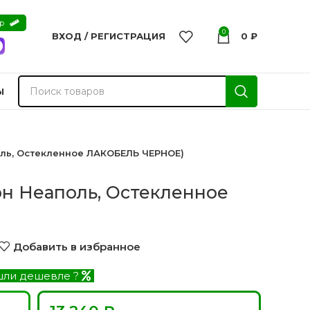
ер
0
ВХОД / РЕГИСТРАЦИЯ
0
₽
Ы
оль, Остекленное ЛАКОБЕЛЬ ЧЕРНОЕ)
он Неаполь, Остекленное
)
Добавить в избранное
ли дешевле ?
nvisible
Двери из массива -