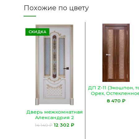
Похожие по цвету
СКИДКА
ДП Z-11 (Экошпон, т
Орех, Остекленное
Сатинат ГРАНИТ
₽
Бронза)
Дверь межкомнатная
Александрия 2
Патина золото цвет
12 302
₽
14 140
₽
Эмаль слоновая кость