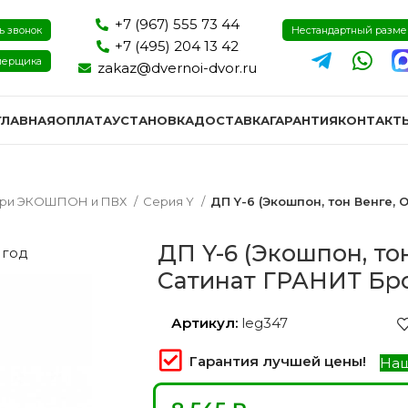
+7 (967) 555 73 44
ь звонок
Нестандартный разм
+7 (495) 204 13 42
мерщика
zakaz@dvernoi-dvor.ru
ГЛАВНАЯ
ОПЛАТА
УСТАНОВКА
ДОСТАВКА
ГАРАНТИЯ
КОНТАКТ
ри ЭКОШПОН и ПВХ
Серия Y
ДП Y-6 (Экошпон, тон Венге, 
ДП Y-6 (Экошпон, то
 год
Сатинат ГРАНИТ Бр
Артикул:
leg347
Гарантия лучшей цены!
Наш
ри эмаль
Двери экошпон и пвх
Двери I