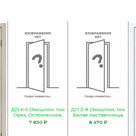
ДП K-5 (Экошпон, тон
ДП Z-8 (Экошпон, тон
Орех, Остекленное,
Белая лиственница,
Сатинат Гранит)
Остекленное
₽
₽
ЛАКОБЕЛЬ ЧЕРНОЕ)