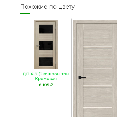
Похожие по цвету
ДП Х-9 (Экошпон, тон
Кремовая
лиственница,
₽
Остекленное
ЛАКОБЕЛЬ ЧЕРНОЕ)