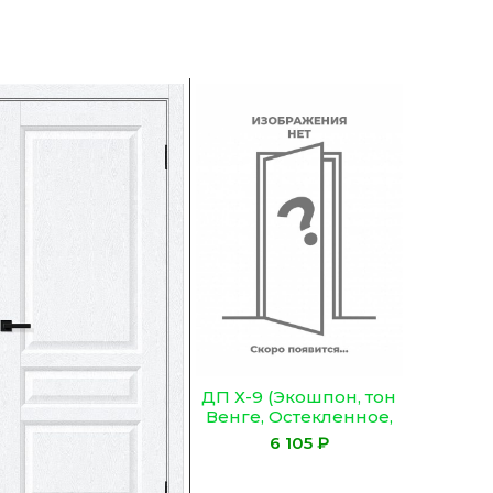
ДП Х-9 (Экошпон, тон
ДП Z-15
Венге, Остекленное,
Н
Сатинат Гранит)
Остекле
₽