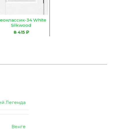
еоклассик-34 White
Silkwood
₽
ей Легенда
Венге