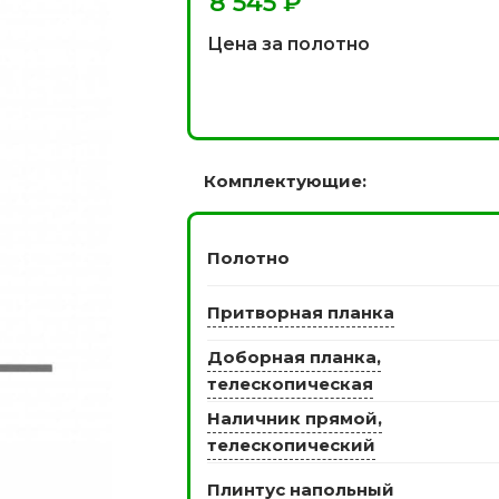
₽
 моделей
2744 моделей
5 мо
Цена за полотно
Комплектующие:
Полотно
 глянцевые
Двери из массива РФ
Притворная планка
Двери шп
 модель
4 модели
34 м
Доборная планка,
телескопическая
Наличник прямой,
телескопический
Плинтус напольный