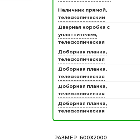
Наличник прямой,
телескопический
Дверная коробка с
ЭКО ШПОН с
Двери SOFT TOUCH
уплотнителем,
атиной
8 моделей
телескопическая
моделей
Доборная планка,
телескопическая
Доборная планка,
телескопическая
Доборная планка,
телескопическая
Доборная планка,
телескопическая
РАЗМЕР
:600X2000