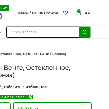
ер
0
ВХОД / РЕГИСТРАЦИЯ
0
₽
Ы
Остекленное, Сатинат ГРАНИТ Бронза)
н Венге, Остекленное,
онза)
Добавить в избранное
ли дешевле ?
nvisible
Двери из массива -