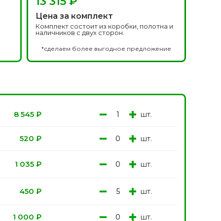
13 315 ₽
Белоруссия фабрика
делей
ОКА
Цена за комплект
1640 моделей
Комплект состоит из коробки, полотна и
наличников с двух сторон.
*сделаем более выгодное предложение
−
+
шт.
8 545
₽
−
+
шт.
онированые
520
₽
Двери Эмаль с
патиной
одели
8 моделей
−
+
шт.
1 035
₽
−
+
шт.
450
₽
−
+
шт.
1 000
₽