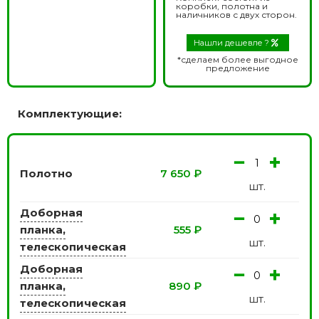
коробки, полотна и
наличников с двух сторон.
Нашли дешевле ?
*сделаем более выгодное
предложение
Комплектующие:
−
+
Полотно
7 650
₽
шт.
Доборная
−
+
планка,
555
₽
шт.
телескопическая
Доборная
−
+
планка,
890
₽
шт.
телескопическая