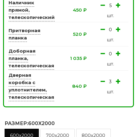
Наличник
−
+
прямой,
450
₽
шт.
телескопический
−
+
Притворная
520
₽
планка
шт.
Доборная
−
+
планка,
1 035
₽
шт.
телескопическая
Дверная
−
+
коробка с
840
₽
уплотнителем,
шт.
телескопическая
РАЗМЕР
:600X2000
600x2000
700x2000
800x2000