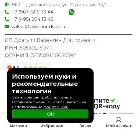
МО г. Дзержинский, ул. Угрешская 32/1
+7 (967) 555 73 44
+7 (495) 204 13 42
zakaz@dvernoi-dvor.ru
ИП Драгуля Валентин Дмитриевич
ИНН:
505602150711
ОГРНИП:
323508100055392
Используем куки и
рекомендательные
Информация
технологии
Это чтобы сайт работал лучше.
Оставаясь с нами, вы соглашаетесь на
Вызов замерщика
использование
файлов куки
ОК
Как заказать
0
Гарантия
Магазин
Избранное
Заказ
Мой аккаунт
Доставка