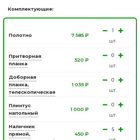
Комплектующие:
−
+
Полотно
7 585
₽
шт.
−
+
Притворная
520
₽
планка
шт.
Доборная
−
+
планка,
1 035
₽
шт.
телескопическая
−
+
Плинтус
1 000
₽
напольный
шт.
Наличник
−
+
прямой,
450
₽
шт.