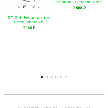
Неаполь, Остекленное,
Сатинат Гранит)
₽
ДП Z-4 (Экошпон, тон
Бетон светлый,
Остекленное
₽
ЛАКОБЕЛЬ ЧЕРНОЕ)