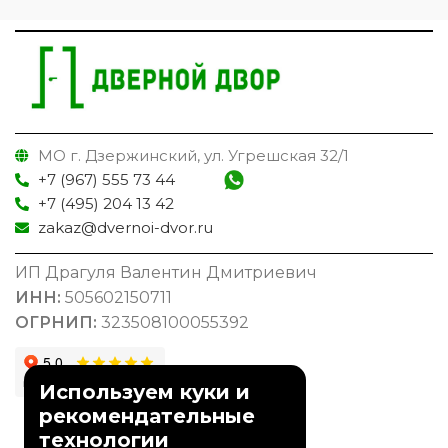
МО г. Дзержинский, ул. Угрешская 32/1
+7 (967) 555 73 44
+7 (495) 204 13 42
zakaz@dvernoi-dvor.ru
ИП Драгуля Валентин Дмитриевич
ИНН:
505602150711
ОГРНИП:
323508100055392
Используем куки и
рекомендательные
Информация
технологии