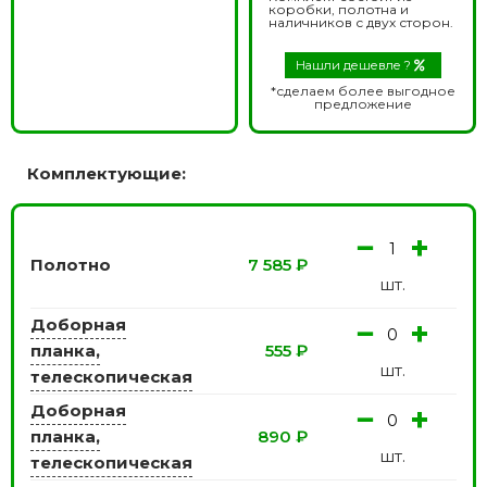
коробки, полотна и
наличников с двух сторон.
Нашли дешевле ?
*сделаем более выгодное
предложение
Комплектующие:
−
+
Полотно
7 585
₽
шт.
Доборная
−
+
планка,
555
₽
шт.
телескопическая
Доборная
−
+
планка,
890
₽
шт.
телескопическая