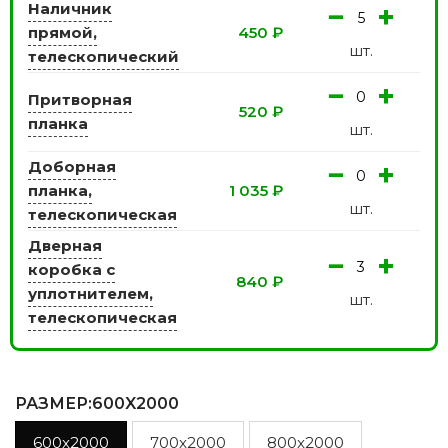
Наличник
−
+
прямой,
450
₽
шт.
телескопический
−
+
Притворная
520
₽
планка
шт.
Доборная
−
+
планка,
1 035
₽
шт.
телескопическая
Дверная
−
+
коробка с
840
₽
уплотнителем,
шт.
телескопическая
РАЗМЕР
:600X2000
600x2000
700x2000
800x2000