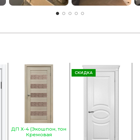
СКИДКА
ДП Х-4 (Экошпон, тон
Кремовая