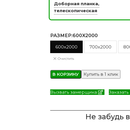
Доборная планка,
телескопическая
ЭКО ШПОН с
Двери SOFT TOUCH
атиной
РАЗМЕР
:600X2000
8 моделей
моделей
600x2000
700x2000
80
Очистить
В КОРЗИНУ
Купить в 1 клик
Вызвать замерщика
Заказать
Не забудь 