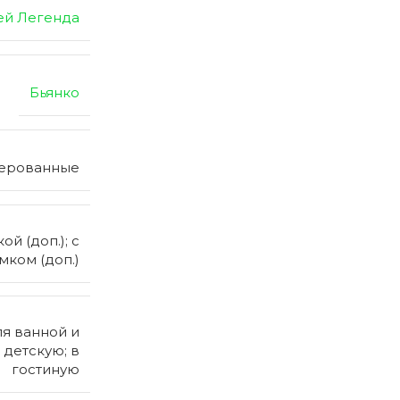
ей Легенда
Бьянко
зерованные
й (доп.); с
мком (доп.)
ля ванной и
в детскую; в
гостиную