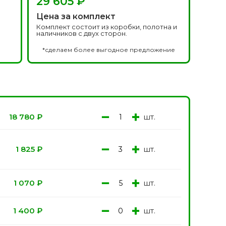
29 605 ₽
Белоруссия фабрика
делей
ОКА
Цена за комплект
1640 моделей
Комплект состоит из коробки, полотна и
наличников с двух сторон.
*сделаем более выгодное предложение
−
+
шт.
18 780
₽
онированые
Двери Эмаль с
−
+
шт.
1 825
₽
патиной
одели
8 моделей
−
+
шт.
1 070
₽
−
+
шт.
1 400
₽