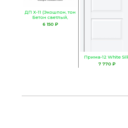
ДП Х-11 (Экошпон, тон
Бетон светлый,
Остекленное,
₽
Сатинат)
Прима-12 White Sil
₽