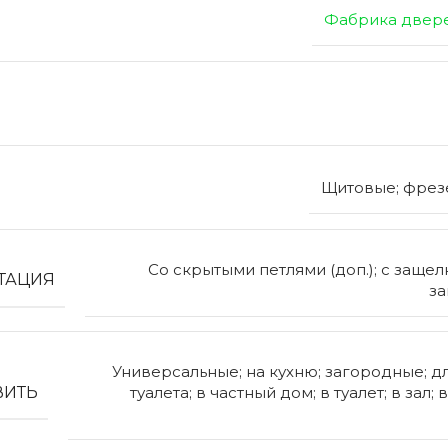
Фабрика двер
Щитовые; фре
Со скрытыми петлями (доп.); с защелко
ТАЦИЯ
за
Универсальные; на кухню; загородные; д
ВИТЬ
туалета; в частный дом; в туалет; в зал; 