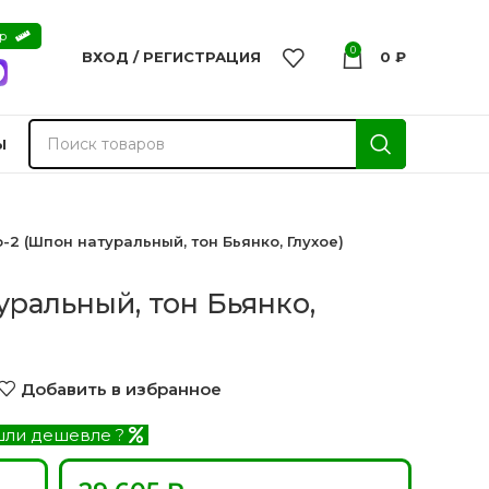
ер
0
ВХОД / РЕГИСТРАЦИЯ
0
₽
Ы
-2 (Шпон натуральный, тон Бьянко, Глухое)
уральный, тон Бьянко,
Добавить в избранное
ли дешевле ?
nvisible
Двери из массива -