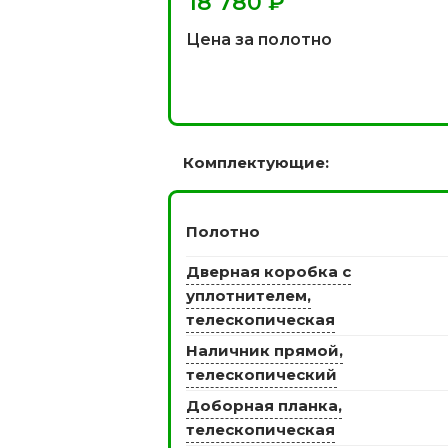
₽
 моделей
2744 моделей
5 мо
Цена за полотно
Комплектующие:
Полотно
Дверная коробка с
 глянцевые
Двери из массива РФ
Двери шп
уплотнителем,
 модель
4 модели
34 м
телескопическая
Наличник прямой,
телескопический
Доборная планка,
телескопическая