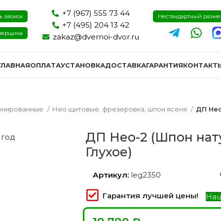
+7 (967) 555 73 44
ь звонок
Нестандартный разм
+7 (495) 204 13 42
мерщика
zakaz@dvernoi-dvor.ru
ГЛАВНАЯ
ОПЛАТА
УСТАНОВКА
ДОСТАВКА
ГАРАНТИЯ
КОНТАКТ
онированные
Нео щитовые, фрезеровка, шпон ясеня
ДП Нео
ДП Нео-2 (Шпон нат
 год
Глухое)
Артикул:
leg2350
Гарантия лучшей цены!
Наш
ри эмаль
Двери экошпон и пвх
Двери I