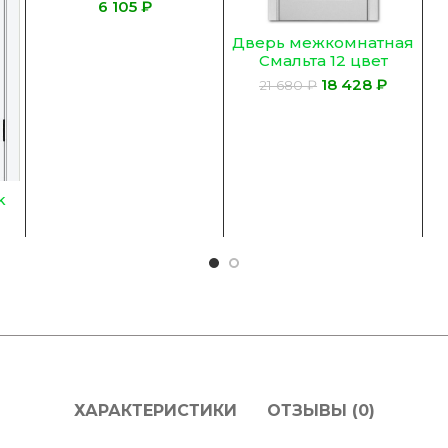
лиственница,
бе
₽
Остекленное, Сатинат
мо
ГРАНИТ Бронза)
Дверь межкомнатная
Смальта 12 цвет
Белый ral 9003
18 428
₽
21 680
₽
k
ХАРАКТЕРИСТИКИ
ОТЗЫВЫ (0)