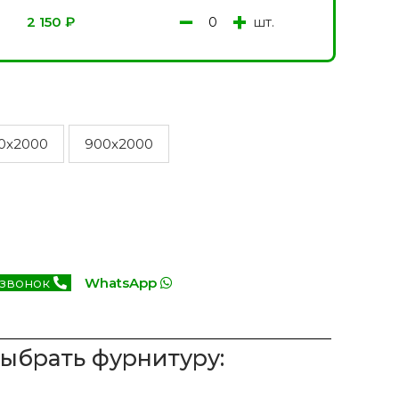
−
+
шт.
2 150
₽
0x2000
900x2000
 звонок
WhatsApp
выбрать фурнитуру: