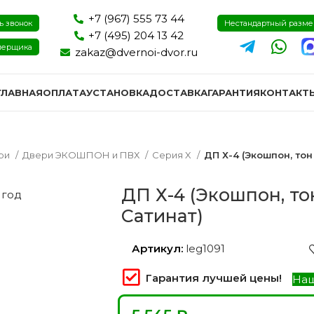
+7 (967) 555 73 44
ь звонок
Нестандартный разм
+7 (495) 204 13 42
мерщика
zakaz@dvernoi-dvor.ru
ГЛАВНАЯ
ОПЛАТА
УСТАНОВКА
ДОСТАВКА
ГАРАНТИЯ
КОНТАКТ
ри
Двери ЭКОШПОН и ПВХ
Серия X
ДП Х-4 (Экошпон, тон
ДП Х-4 (Экошпон, то
 год
Сатинат)
Артикул:
leg1091
Гарантия лучшей цены!
Наш
ри эмаль
Двери экошпон и пвх
Двери I