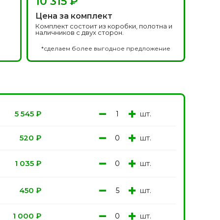
10 315 ₽
Белоруссия фабрика
делей
ОКА
Цена за комплект
1640 моделей
Комплект состоит из коробки, полотна и
наличников с двух сторон.
*сделаем более выгодное предложение
−
+
шт.
5 545
₽
−
+
шт.
онированые
520
₽
Двери Эмаль с
патиной
одели
8 моделей
−
+
шт.
1 035
₽
−
+
шт.
450
₽
−
+
шт.
1 000
₽