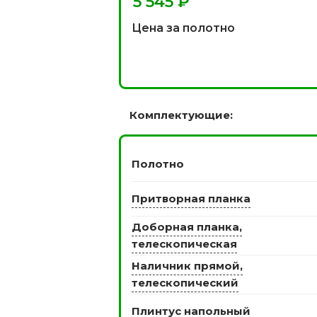
₽
 моделей
2744 моделей
5 мо
Цена за полотно
Комплектующие:
Полотно
 глянцевые
Двери из массива РФ
Притворная планка
Двери шп
 модель
4 модели
34 м
Доборная планка,
телескопическая
Наличник прямой,
телескопический
Плинтус напольный