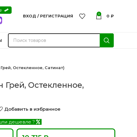
ер
0
ВХОД / РЕГИСТРАЦИЯ
0
₽
Ы
 Грей, Остекленное, Сатинат)
н Грей, Остекленное,
Добавить в избранное
ли дешевле ?
nvisible
Двери из массива -