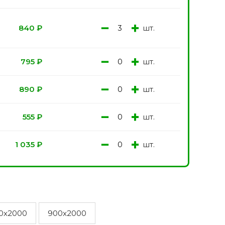
−
+
шт.
840
₽
−
+
шт.
795
₽
−
+
шт.
890
₽
−
+
шт.
555
₽
−
+
шт.
1 035
₽
0x2000
900x2000