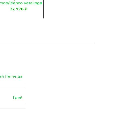
mon/Bianco Veralinga
₽
ей Легенда
Грей