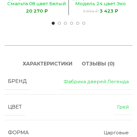
Смальта 08 цвет Белый
Модель 24 цвет Эко
ral 9003 патина
Жемчуг
₽
3 423
₽
3 934
₽
серебро
ХАРАКТЕРИСТИКИ
ОТЗЫВЫ (0)
БРЕНД
Фабрика дверей Легенда
ЦВЕТ
Грей
ФОРМА
Царговые