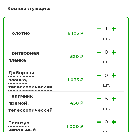
Комплектующие:
−
+
Полотно
6 105
₽
шт.
−
+
Притворная
520
₽
планка
шт.
Доборная
−
+
планка,
1 035
₽
шт.
телескопическая
Наличник
−
+
прямой,
450
₽
шт.
телескопический
−
+
Плинтус
1 000
₽
напольный
шт.