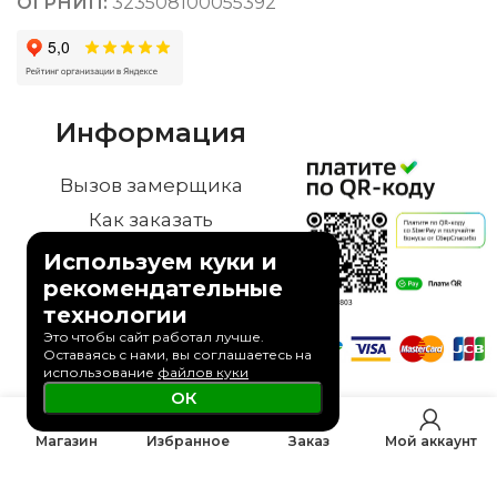
ОГРНИП:
323508100055392
Информация
Вызов замерщика
Как заказать
Гарантия
Используем куки и
рекомендательные
Доставка
технологии
Оплата
Это чтобы сайт работал лучше.
Оставаясь с нами, вы соглашаетесь на
Контакты
использование
файлов куки
Установка
ОК
0
Магазин
Избранное
Заказ
Мой аккаунт
© 2023 Дверной Двор
Политика конфиденциальности