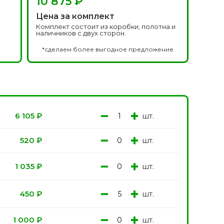
10 875 ₽
Белоруссия фабрика
делей
ОКА
Цена за комплект
1640 моделей
Комплект состоит из коробки, полотна и
наличников с двух сторон.
*сделаем более выгодное предложение
−
+
шт.
6 105
₽
−
+
шт.
онированые
520
₽
Двери Эмаль с
патиной
одели
8 моделей
−
+
шт.
1 035
₽
−
+
шт.
450
₽
−
+
шт.
1 000
₽