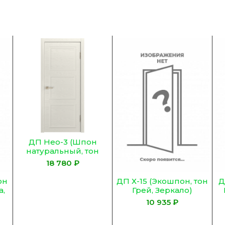
ДП Нео-3 (Шпон
натуральный, тон
Бьянко, Глухое )
₽
он
ДП Х-15 (Экошпон, тон
Д
а,
Грей, Зеркало)
₽