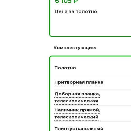
₽
 моделей
2744 моделей
5 мо
Цена за полотно
Комплектующие:
Полотно
 глянцевые
Двери из массива РФ
Притворная планка
Двери шп
 модель
4 модели
34 м
Доборная планка,
телескопическая
Наличник прямой,
телескопический
Плинтус напольный