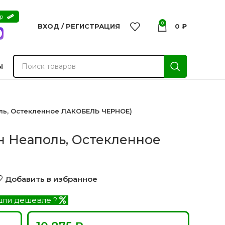
ер
0
ВХОД / РЕГИСТРАЦИЯ
0
₽
Ы
оль, Остекленное ЛАКОБЕЛЬ ЧЕРНОЕ)
он Неаполь, Остекленное
)
Добавить в избранное
ли дешевле ?
nvisible
Двери из массива -