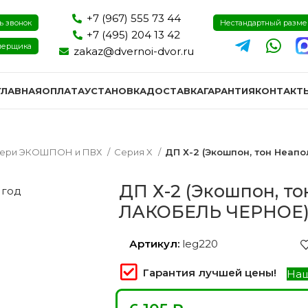
+7 (967) 555 73 44
ь звонок
Нестандартный разм
+7 (495) 204 13 42
мерщика
zakaz@dvernoi-dvor.ru
ГЛАВНАЯ
ОПЛАТА
УСТАНОВКА
ДОСТАВКА
ГАРАНТИЯ
КОНТАКТ
ери ЭКОШПОН и ПВХ
Серия X
ДП Х-2 (Экошпон, тон Неап
ДП Х-2 (Экошпон, т
 год
ЛАКОБЕЛЬ ЧЕРНОЕ
Артикул:
leg220
Гарантия лучшей цены!
Наш
ри эмаль
Двери экошпон и пвх
Двери I