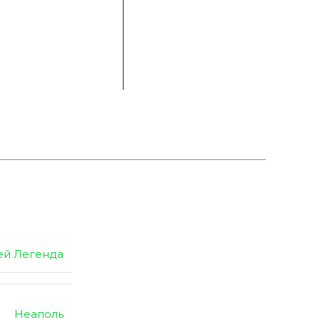
Браво
Ma
ей Легенда
Неаполь