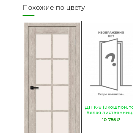
Похожие по цвету
ДП K-8 (Экошпон, т
Белая лиственниц
Зеркало)
₽