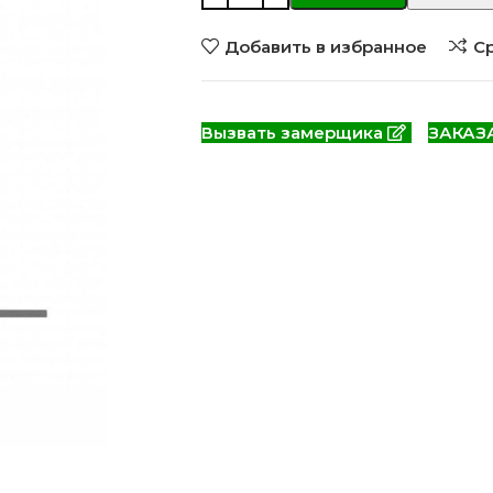
 моделей
2744 моделей
5 мо
Добавить в избранное
С
Вызвать замерщика
ЗАКАЗ
 глянцевые
Двери из массива РФ
Двери шп
 модель
4 модели
34 м