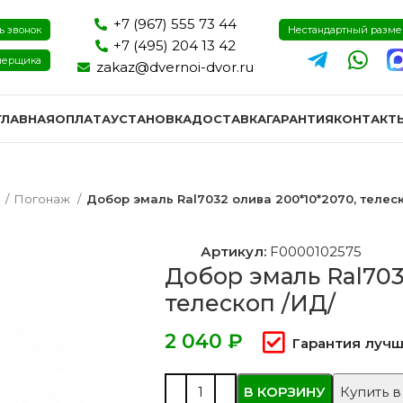
+7 (967) 555 73 44
ь звонок
Нестандартный разм
+7 (495) 204 13 42
мерщика
zakaz@dvernoi-dvor.ru
ГЛАВНАЯ
ОПЛАТА
УСТАНОВКА
ДОСТАВКА
ГАРАНТИЯ
КОНТАКТ
я
Погонаж
Добор эмаль Ral7032 олива 200*10*2070, телес
Артикул:
F0000102575
Добор эмаль Ral703
телескоп /ИД/
₽
Гарантия лучш
ри эмаль
Двери экошпон и пвх
Двери I
В КОРЗИНУ
Купить в