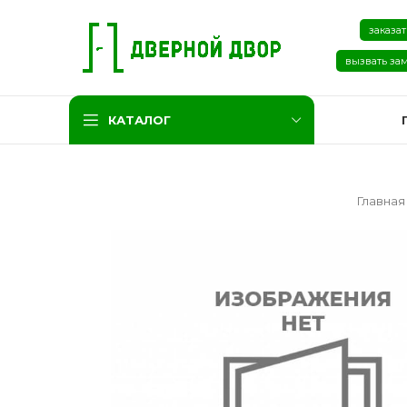
заказат
вызвать за
КАТАЛОГ
Главна
Две