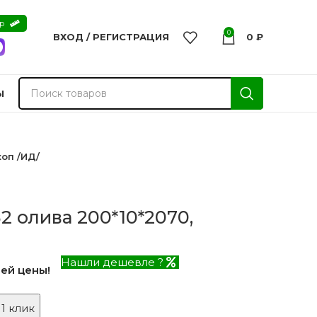
ер
0
ВХОД / РЕГИСТРАЦИЯ
0
₽
Ы
коп /ИД/
2 олива 200*10*2070,
Нашли дешевле ?
ей цены!
nvisible
 1 клик
Двери из массива -