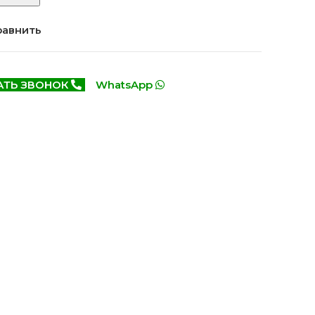
Белоруссия фабрика
делей
ОКА
равнить
1640 моделей
АТЬ ЗВОНОК
WhatsApp
онированые
Двери Эмаль с
патиной
одели
8 моделей