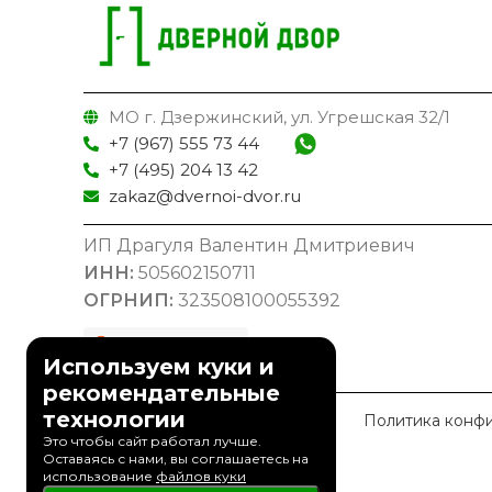
МО г. Дзержинский, ул. Угрешская 32/1
+7 (967) 555 73 44
+7 (495) 204 13 42
zakaz@dvernoi-dvor.ru
ИП Драгуля Валентин Дмитриевич
ИНН:
505602150711
ОГРНИП:
323508100055392
Используем куки и
рекомендательные
технологии
© 2023 Дверной Двор
Политика конф
Это чтобы сайт работал лучше.
Оставаясь с нами, вы соглашаетесь на
использование
файлов куки