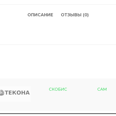
ОПИСАНИЕ
ОТЗЫВЫ (0)
ЭКО ШПОН с
Двери SOFT TOUCH
атиной
8 моделей
моделей
СКОБИС
САМ