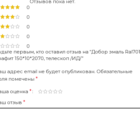
Отзывов пока нет.
0
0
0
0
0
удьте первым, кто оставил отзыв на “Добор эмаль Ral70
рафит 150*10*2070, телескоп /ИД/”
аш адрес email не будет опубликован.
Обязательные
оля помечены
*
аша оценка
*
аш отзыв
*