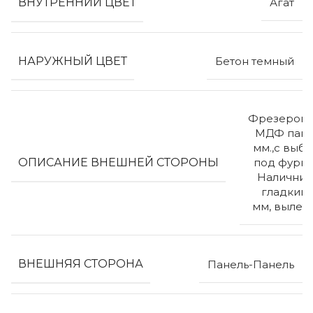
ВНУТРЕННИЙ ЦВЕТ
Агат
НАРУЖНЫЙ ЦВЕТ
Бетон темный
Фрезерова
МДФ пане
мм.,с выб
ОПИСАНИЕ ВНЕШНЕЙ СТОРОНЫ
под фурни
Наличник
гладкий 
мм, вылет
ВНЕШНЯЯ СТОРОНА
Панель-Панель