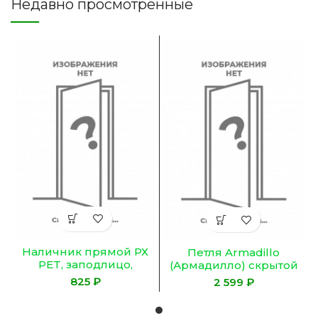
Недавно просмотренные
Наличник прямой РХ
Петля Armadillo
PET, заподлицо,
(Армадилло) скрытой
бежевый матовый
установки U3D5000.VPG
₽
₽
90*10*2150, телескоп
WH белый TECH
(внешний)