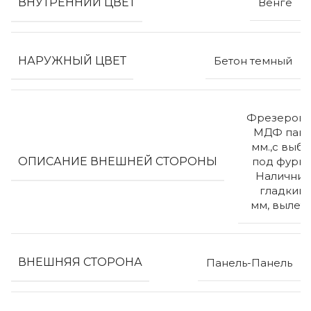
ВНУТРЕННИЙ ЦВЕТ
Венге
НАРУЖНЫЙ ЦВЕТ
Бетон темный
Фрезерова
МДФ пане
мм.,с выб
ОПИСАНИЕ ВНЕШНЕЙ СТОРОНЫ
под фурни
Наличник
гладкий 
мм, вылет
ВНЕШНЯЯ СТОРОНА
Панель-Панель