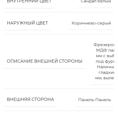
ВНУТРЕННИЙ ЦВЕТ
Сандал белый
НАРУЖНЫЙ ЦВЕТ
Коричнево-серый
Фрезерова
МДФ пане
мм с выб
ОПИСАНИЕ ВНЕШНЕЙ СТОРОНЫ
под фурни
Наличник
гладкий 
мм, вылет
ВНЕШНЯЯ СТОРОНА
Панель-Панель