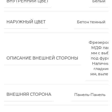
ВНУТРЕННИЙ ЦВЕТ
Белый
НАРУЖНЫЙ ЦВЕТ
Бетон темный
Фрезерова
МДФ пане
мм с выб
ОПИСАНИЕ ВНЕШНЕЙ СТОРОНЫ
под фурни
Наличник
гладкий 
мм, вылет
ВНЕШНЯЯ СТОРОНА
Панель-Панель