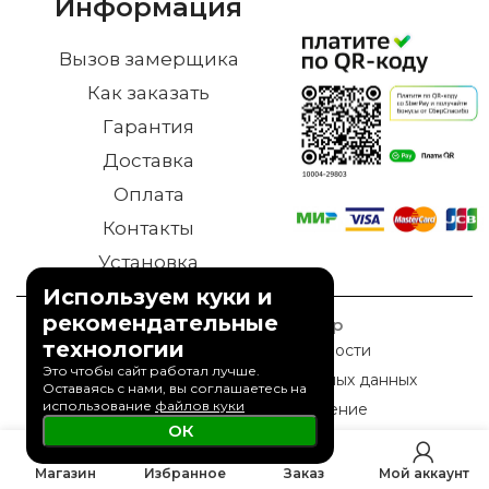
Информация
Вызов замерщика
Как заказать
Гарантия
Доставка
Оплата
Контакты
Установка
Используем куки и
рекомендательные
© 2023 Дверной Двор
технологии
Политика конфиденциальности
Это чтобы сайт работал лучше.
Политика обработки персональных данных
Оставаясь с нами, вы соглашаетесь на
использование
файлов куки
Пользовательское соглашение
ОК
0
Магазин
Избранное
Заказ
Мой аккаунт