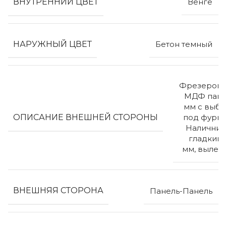
ВНУТРЕННИЙ ЦВЕТ
Венге
НАРУЖНЫЙ ЦВЕТ
Бетон темный
Фрезерова
МДФ пане
мм с выб
ОПИСАНИЕ ВНЕШНЕЙ СТОРОНЫ
под фурни
Наличник
гладкий 
мм, вылет
ВНЕШНЯЯ СТОРОНА
Панель-Панель